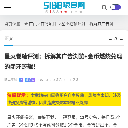
首页
首码项目
星火卷轴评测：拆解其广告浏览+金币燃烧兑现的闭环逻辑！
当前位置：
正文
星火卷轴评测：拆解其广告浏览+金币燃烧兑现
的闭环逻辑！
随风随风
/
0 评论
V
评论者
/
07-08
/
171 阅读
温馨提示：
文章均来自网
络用户自主投稿，
风险性未知，涉及
注册投资需谨慎，因此造成损失本站概不负责!
星火还能撸米，直接下载，一键登录，填号实名，每日看5个
广告+5个浏览+5个互动可领取1.5个金币，金币1元1个，金