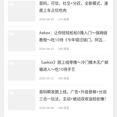
首码，可信，社交+分荭，全新模式，速
度上车占位吃肉
2026-06-24
/
174 阅读
Aekex：让你轻轻松松0撸入门～保姆级
教程～吃10待《今年错过链门，阿瓦
隆，》，那么AE你确定还不来加入吗
2026-06-23
/
189 阅读
《aekex》刚上线零撸～冷门橡木无广邮
箱进入～吃10待手艺
2026-06-21
/
190 阅读
首码瞬发圈上线，广告+升级登梯+分润
三合一玩法，主动+被动双收溢轻松赚！
2026-06-08
/
198 阅读