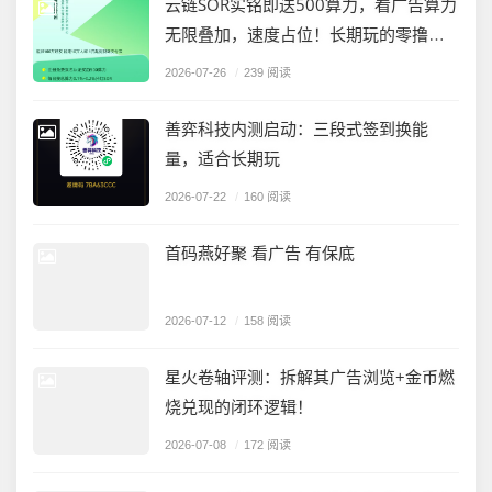
云链SOR实铭即送500算力，看广告算力
无限叠加，速度占位！长期玩的零撸橡
木
2026-07-26
/
239 阅读
善弈科技内测启动：三段式签到换能
量，适合长期玩
2026-07-22
/
160 阅读
首码燕好聚 看广告 有保底
2026-07-12
/
158 阅读
星火卷轴评测：拆解其广告浏览+金币燃
烧兑现的闭环逻辑！
2026-07-08
/
172 阅读