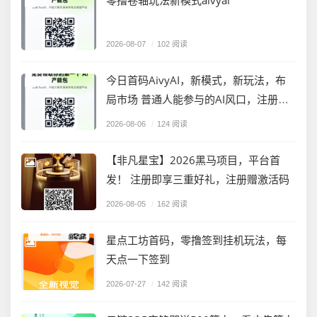
零撸卷轴玩法新模式aivyai
2026-08-07
/
102 阅读
今日首码AivyAI，新模式，新玩法，布
局市场 普通人能参与的AI风口，注册送
AVAX与新手大礼包，
2026-08-06
/
124 阅读
【非凡星宝】2026黑马项目，平台首
发！ 注册即享三重好礼，注册赠激活码
2026-08-05
/
162 阅读
星点工坊首码，零撸签到挂机玩法，每
天点一下签到
2026-07-27
/
142 阅读