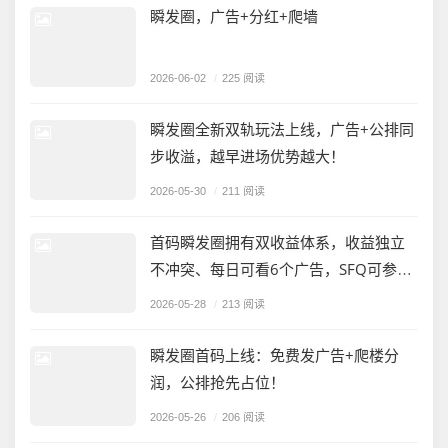
瞬发圈，广告+分红+爬墙
2026-06-02
/
225 阅读
瞬发圈全新双轨玩法上线，广告+公排同
步收溢，越早进场优势越大！
2026-05-30
/
211 阅读
首码瞬发圈拥有双收益体系，收益独立
不冲突、每日可看6个广告，SFQ可参与
升级登梯，销毁SFQ按占比可分红
2026-05-28
/
213 阅读
瞬发圈首码上线：免费发广告+爬楼分
润，公排抢先占位！
2026-05-26
/
206 阅读