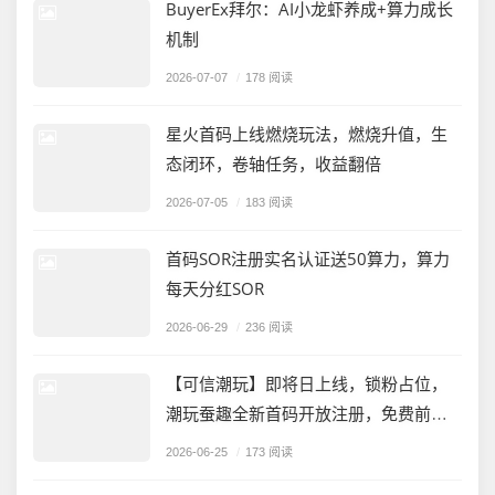
BuyerEx拜尔：AI小龙虾养成+算力成长
机制
2026-07-07
/
178 阅读
星火首码上线燃烧玩法，燃烧升值，生
态闭环，卷轴任务，收益翻倍
2026-07-05
/
183 阅读
首码SOR注册实名认证送50算力，算力
每天分红SOR
2026-06-29
/
236 阅读
【可信潮玩】即将日上线，锁粉占位，
潮玩蚕趣全新首码开放注册，免费前两
万人送十蚕宝
2026-06-25
/
173 阅读