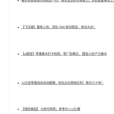
善弈科技首码内测刚出一秒！每天签到积分换算力，芬虹能量每天上
【飞天蜂】重磅上线，顶包 5000 依旧稳定，依旧大水！
【ai圆宝】零撸橡木打卡机制，零广告模式， 圆宝AI生产力橡木
AI元宝零撸润米自动躺赚，抢先瓜分原始红利！每天几十块！
【绿树果园】 大树可转移，参考价3.12元/棵