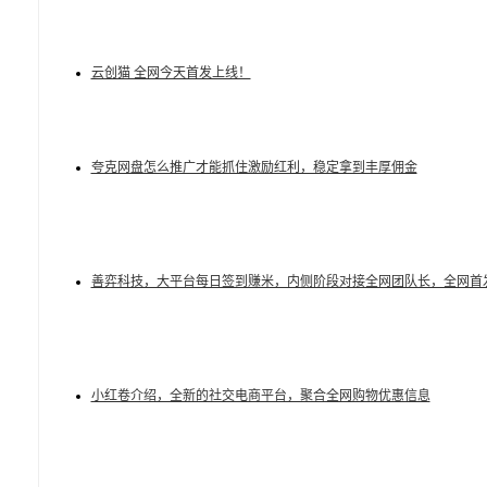
云创猫 全网今天首发上线！
夸克网盘怎么推广才能抓住激励红利，稳定拿到丰厚佣金
善弈科技，大平台每日签到赚米，内侧阶段对接全网团队长，全网首
小红卷介绍，全新的社交电商平台，聚合全网购物优惠信息