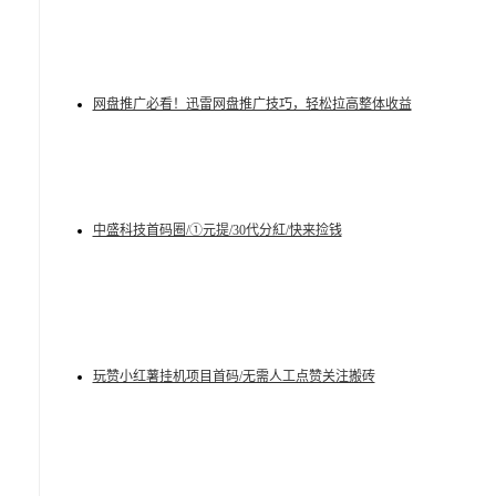
网盘推广必看！迅雷网盘推广技巧，轻松拉高整体收益
中盛科技首码圈/①元提/30代分紅/快来捡钱
玩赞小红薯挂机项目首码/无需人工点赞关注搬砖