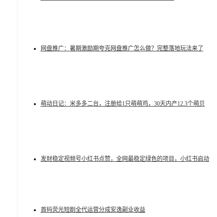
网盘推广：暑期激励期夸克网盘推广怎么做？完整落地玩法来了
萌动日记：米多多二台，注册给1只萌萌鸡，30天内产12.3个萌贝
发财稳定视频号小红书点赞，全网最稳定绿色的项目，小红书启动
首码荧光短剧全代运营分成安逸副业收益