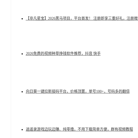
【非凡星宝】2026黑马项目，平台首发！ 注册即享三重好礼，注册
2026免费的视频种草挣钱软件推荐，抖音 快手
向日葵一键拉新接码平台，价格顶置，单号100+，号码多的翻倍
逍遥录游戏边玩边赚、纯零撸，不用下载简单方便，群有视频教程