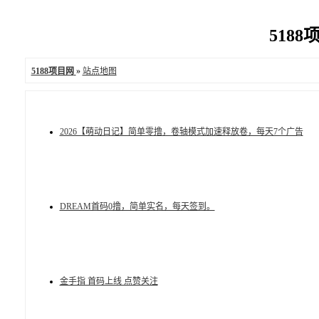
5188项
5188项目网
»
站点地图
2026【萌动日记】简单零撸，卷轴模式加速释放卷，每天7个广告
DREAM首码0撸，简单实名，每天签到。
金手指 首码上线 点赞关注