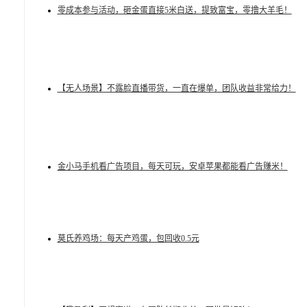
零成本参与活动，砸金蛋直接5米白送，提致富宝，零撸大羊毛！
【无人场景】不露脸直播带货，一直在爆单，团队收益非常给力！
金小马手机看广告项目，每天可玩，安卓苹果都能看广告赚米！
莫氏养鸡场：每天产鸡蛋，包回收0.5元