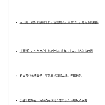
向日葵一键拉新接码平台，雷霆模式，单号120+，号码多的翻倍
【星赚】，平台用户挂机1个小时就有几十元，亲试1米起提
新出青谷长期台子，苹果安卓双端上线，无限撸包
小金牛故事看广告赚钱靠谱吗？怎么玩？详细玩法攻略