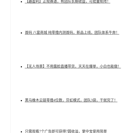
【趣盈利】正规赛道，有团队长期收益，可批量矩阵！
首码 八富商城 纯零撸内测首码，新品上线，团队体系牛奔！
【无人场景】不用露脸直播带货，天天在爆单，小白也能做！
黑马橡木云链零撸4位数，芬虹模式，团队3袋，干就完了！
只需观看7个广告即可获得7圆收溢，掌中宝使用简単