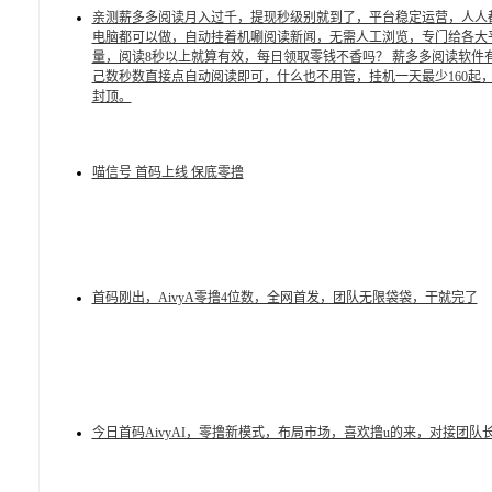
亲测薪多多阅读月入过千，提现秒级别就到了，平台稳定运营，人人
电脑都可以做，自动挂着机唰阅读新闻，无需人工浏览，专门给各大
量，阅读8秒以上就算有效，每日领取零钱不香吗？ 薪多多阅读软件
己数秒数直接点自动阅读即可，什么也不用管，挂机一天最少160起
封顶。
喵信号 首码上线 保底零撸
首码刚出，AivyA零撸4位数，全网首发，团队无限袋袋，干就完了
今日首码AivyAI，零撸新模式，布局市场，喜欢撸u的来，对接团队