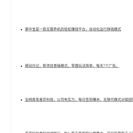
掌中宝是一款无需养机的轻松赚钱平台，自动化运行挣钱模式
萌动日记，新项目卷轴模式，零撸玩法简单，每天7个广告。
​全网首发善弈科技，公司有实力，每日签到赚米，无限代模式对接团