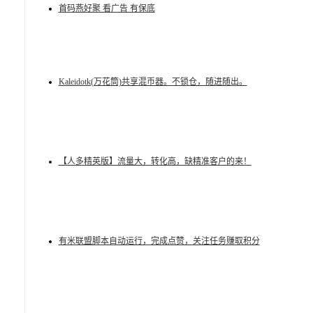
首码燕好聚 看广告 有保底
Kaleidotk(万花筒)共享混币器。不锁仓，随进随出。
【人多精英版】流量大，转化高，缺精准客户的来！
有米联盟脚本自动运行，完成点赞，关注任务赚取积分