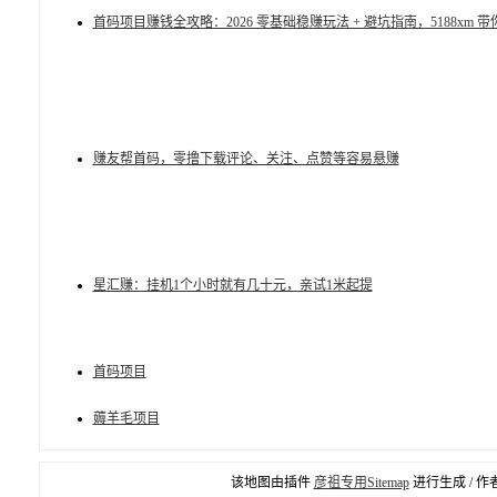
首码项目赚钱全攻略：2026 零基础稳赚玩法 + 避坑指南，5188xm 
赚友帮首码，零撸下载评论、关注、点赞等容易悬赚
星汇赚：挂机1个小时就有几十元，亲试1米起提
首码项目
薅羊毛项目
该地图由插件
彦祖专用Sitemap
进行生成 / 作