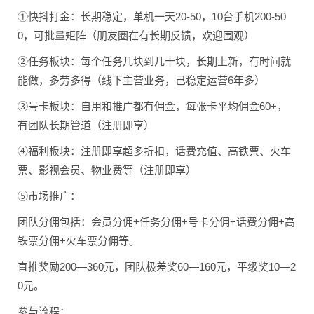
①快抖打金：长期稳定，单机一天20-50，10台手机200-50
0，可批量矩阵（朋友圈在有长期反馈，欢迎围观）
②任务板块：每个任务几块到几十块，长期上新，有时间就
能做，多劳多得（线下主营业务，己稳定运营6年多）
③号卡板块：自用和推广都有佣金，每张卡平均佣金60+，
有团队长期管道（注册即享）
④福利板块：注册即享超多折扣，话费充值、高铁票、火车
票、影视会员、物业费等（注册即享）
⑤市场推广：
团队分佣包括：会员分佣+任务分佣+号卡分佣+话费分佣+高
铁票分佣+火车票分佣等。
直推奖励200—360元，团队极差奖60—160元，平级奖10—2
0元。
参与流程：