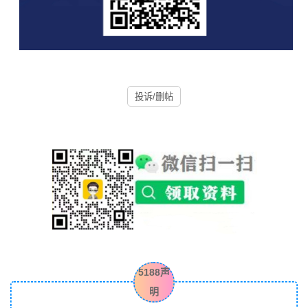
投诉/删帖
5188声
明