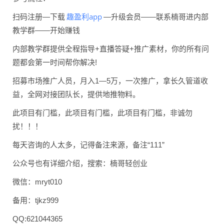
趣盈利app
扫码注册—下载
—升级会员——联系楠哥进内部
教学群——开始赚钱
内部教学群提供全程指导+直播答疑+推广素材，你的所有问
题都会第一时间帮你解决!
招募市场推广人员，月入1—5万，一次推广，拿长久管道收
益，全网对接团队长，提供地推物料。
此项目有门槛，此项目有门槛，此项目有门槛，非诚勿
扰！！！
每天咨询的人太多，记得备注来源，备注“111”
公众号也有详细介绍，搜索：楠哥轻创业
微信：
mryt010
备用：
tjkz999
QQ:621044365