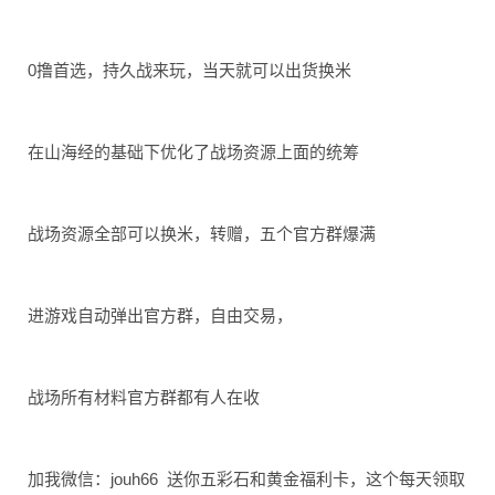
0撸首选，持久战来玩，
当天就可以出货换米
在山海经的基础下优化了
战场资源上面的统筹
战场资源全部可以换米，
转赠，五个官方群爆满
进游戏自动弹出官方群，
自由交易，
战场所有材料官方群都有
人在收
加我微信：jouh66
送你五彩石和黄金福利卡
，这个每天领取