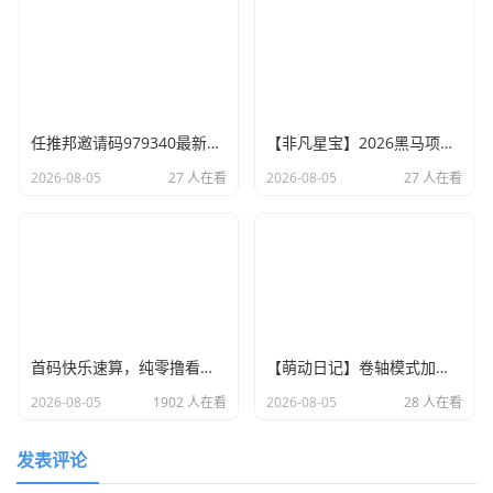
任推邦邀请码979340最新上线，全新首码，网盘拉新单价高！
【非凡星宝】2026黑马项目，平台首发！ 注册即享三重好礼，注册赠激活码
2026-08-05
27 人在看
2026-08-05
27 人在看
首码快乐速算，纯零撸看广告，苹果安卓双端，无线撸
【萌动日记】卷轴模式加速释放卷，零撸操作简单，每天7个广告
2026-08-05
1902 人在看
2026-08-05
28 人在看
发表评论