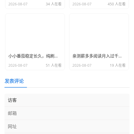
2026-08-07
34 人在看
2026-08-07
450 人在看
小小番茄稳定长久，纯刷广赚，金额到0.1元时自助打款，省时省力
亲测薪多多阅读月入过千，提现秒级别就到了，平台稳定运营，人人都可以赚。 手机电脑都可以做，自动挂着机唰阅读新闻，无需人工浏览，专门给各大平台新闻刷浏览量，阅读8秒以上就算有效，每日领取零钱不香吗？ 薪多多阅读软件有内置脚本不用自己数秒数直接点自动阅读即可，什么也不用管，挂机一天最少160起，多劳多得，上不封顶。
2026-08-07
51 人在看
2026-08-07
19 人在看
发表评论