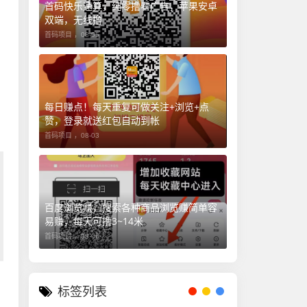
首码快乐速算，纯零撸看广告，苹果安卓
双端，无线撸
首码项目 ，
08-05
每日赚点！每天重复可做关注+浏览+点
赞，登录就送红包自动到帐
首码项目 ，
08-03
百度浏览赚，搜索各种商品浏览赚简单容
易赚，每天可撸3~14米
首码项目 ，
08-06
标签列表