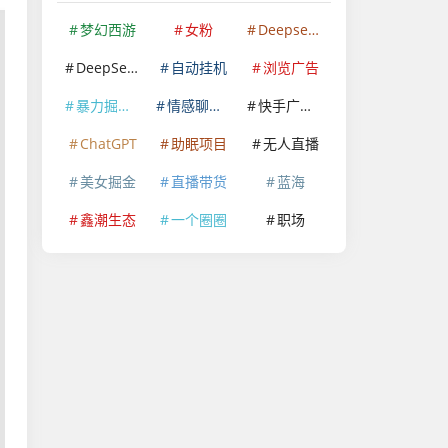
梦幻西游
女粉
Deepseek
DeepSeek
自动挂机
浏览广告
暴力掘金项目
情感聊天赛道
快手广告掘金
ChatGPT
助眠项目
无人直播
美女掘金
直播带货
蓝海
鑫潮生态
一个圈圈
职场