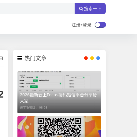
搜索一下
注册/登录
热门文章
2
2026最新云上Focus接码短信平台分享给
大家
薅羊毛项目 ，
08-03
商