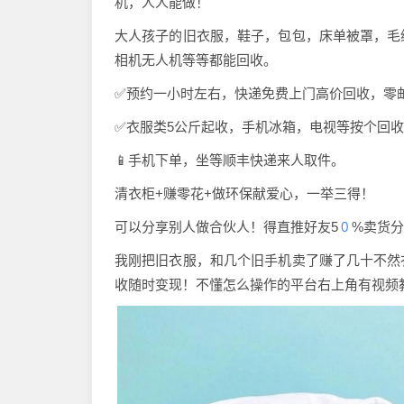
机，人人能做！
大人孩子的旧衣服，鞋子
，包包，床单被罩，毛
相机无人
机等等都能回收。
✅预约一小时左右，快递
免费上门高价回收，零
✅衣服类5公斤起收，手
机冰箱，电视等按个回收
📱手机下单，坐等顺丰快
递来人取件。
清衣柜+赚零花+做环保
献爱心，一举三得！
0
可以分享别人做合伙人！得直推好友5
%卖货分
我刚把旧衣服，和几个旧
手机卖了赚了几十不然
收随时变
现！不懂怎么操作的平台
右上角有视频