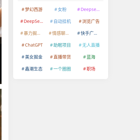
梦幻西游
女粉
Deepseek
DeepSeek
自动挂机
浏览广告
暴力掘金项目
情感聊天赛道
快手广告掘金
ChatGPT
助眠项目
无人直播
美女掘金
直播带货
蓝海
鑫潮生态
一个圈圈
职场