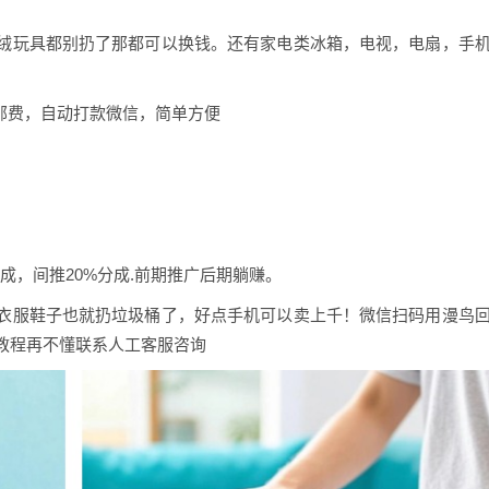
绒
玩具都别扔了那都可以换
钱。还有家电类冰箱，电
视，电扇，手
邮
费，自动打款微信，简单
方便
成，间推20%分成.前期推广后期躺赚。
衣
服鞋子也就扔垃圾桶了，
好点手机可以卖上千！微
信扫码用漫鸟
教程再不懂
联系人工客服咨询