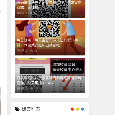
首码快乐速算，纯零撸看广告，苹果安卓
双端，无线撸
机
首码项目 ，
08-05
每日赚点！每天重复可做关注+浏览+点
赞，登录就送红包自动到帐
首码项目 ，
08-03
回
百度浏览赚，搜索各种商品浏览赚简单容
易赚，每天可撸3~14米
首码项目 ，
08-06
标签列表