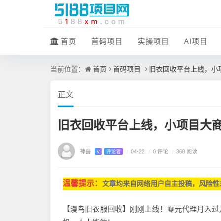
首页
首码项目
实操项目
AI项目
首页
首码项目
旧衣回收平台上线，小
当前位置：
正文
旧衣回收平台上线，小项目大
神兽
/
0 评论
V
评论者
/
04-22
/
368 阅读
温馨提示：
文章均来自网
络用户自主投稿，
风险性
【漫鸟旧衣服回收】刚刚上线！零元代理月入过