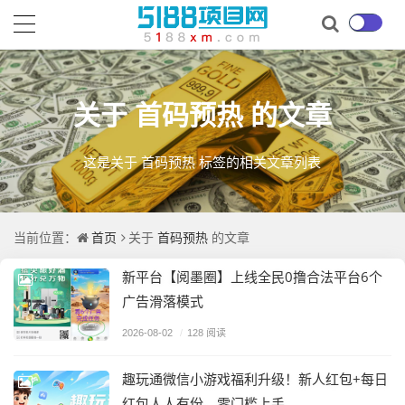
首码预热
关于
的文章
这是关于 首码预热 标签的相关文章列表
首页
首码预热
当前位置：
关于
的文章
新平台【阅墨圈】上线全民0撸合法平台6个
广告滑落模式
2026-08-02
/
128 阅读
趣玩通微信小游戏福利升级！新人红包+每日
红包人人有份，零门槛上手