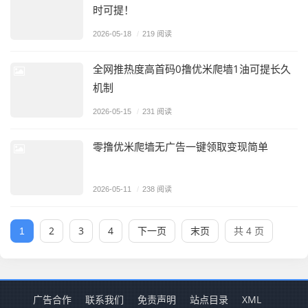
时可提！
2026-05-18
/
219 阅读
全网推热度高首码0撸优米爬墙1油可提长久
机制
2026-05-15
/
231 阅读
零撸优米爬墙无广告一键领取变现简单
2026-05-11
/
238 阅读
2
3
4
下一页
末页
1
共 4 页
广告合作
联系我们
免责声明
站点目录
XML