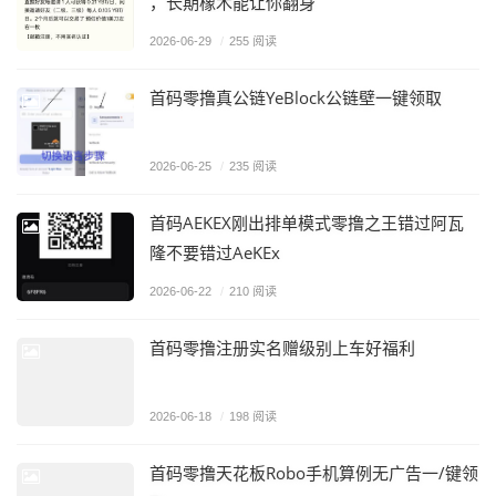
，长期橡木能让你翻身
2026-06-29
/
255 阅读
首码零撸真公链YeBlock公链壁一键领取
2026-06-25
/
235 阅读
首码AEKEX刚出排单模式零撸之王错过阿瓦
隆不要错过AeKEx
2026-06-22
/
210 阅读
首码零撸注册实名赠级别上车好福利
2026-06-18
/
198 阅读
首码零撸天花板Robo手机算例无广告一/键领