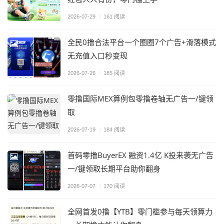
2026-07-29
/
161 阅读
全民0撸合法平台一个圈圈7个广告+滑落模式
无充值入口秒变现
2026-07-26
/
185 阅读
零撸国际MEX算例包零撸卷轴无广告一/键领
取
2026-07-19
/
184 阅读
首码零撸BuyerEX 融资1.4亿 K投来袭无广告
一/键领取长期平台助你翻身
2026-07-07
/
170 阅读
全网首发0撸【YTB】零门槛参与每天领算力