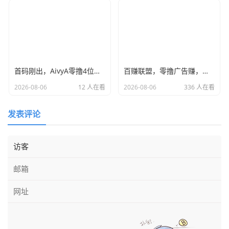
首码刚出，AivyA零撸4位数，全网首发，团队无限袋袋，干就完了
百赚联盟，零撸广告赚，不养机保底收益高，单机每天15+
2026-08-06
12 人在看
2026-08-06
336 人在看
发表评论