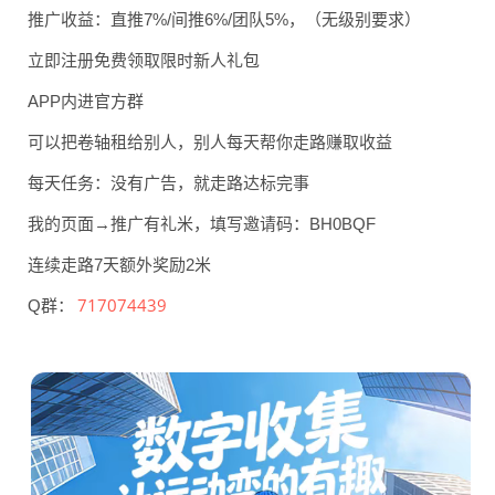
推广收益：直推7%/间
推6%/团队5%，（无
级别要求）
立即注册免费领取限时新
人礼包
APP内进官方群
可以把卷轴租给别人，别
人每天帮你走路赚取收益
每天任务：没有广告，就
走路达标完事
我的页面→推广有礼米，
填写邀请码：BH0BQ
F
连续走路7天额外奖励2
米
717074439
Q群：