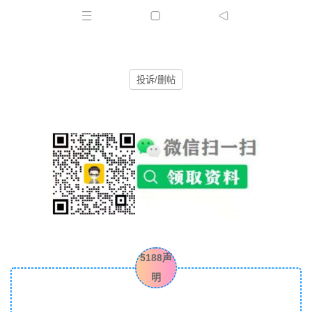
投诉/删帖
5188声
明