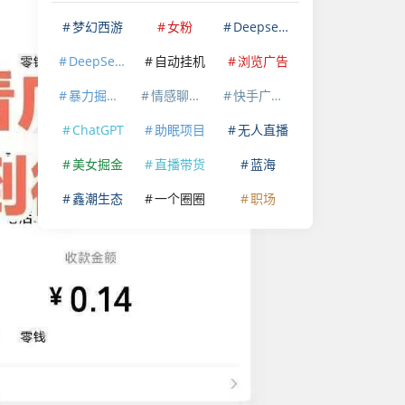
梦幻西游
女粉
Deepseek
DeepSeek
自动挂机
浏览广告
暴力掘金项目
情感聊天赛道
快手广告掘金
ChatGPT
助眠项目
无人直播
美女掘金
直播带货
蓝海
鑫潮生态
一个圈圈
职场