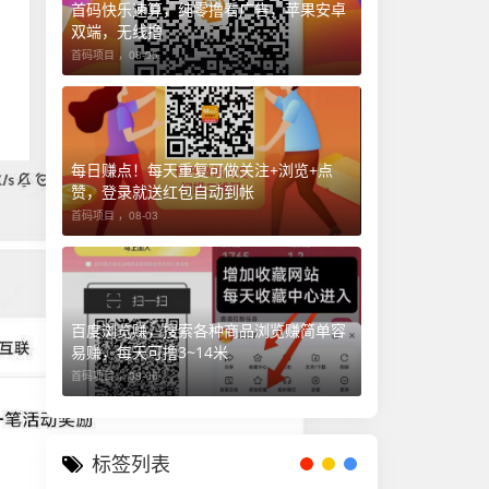
首码快乐速算，纯零撸看广告，苹果安卓
双端，无线撸
首码项目 ，
08-05
每日赚点！每天重复可做关注+浏览+点
赞，登录就送红包自动到帐
首码项目 ，
08-03
百度浏览赚，搜索各种商品浏览赚简单容
易赚，每天可撸3~14米
首码项目 ，
08-06
标签列表