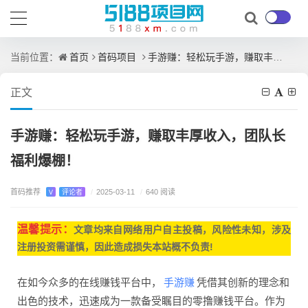
首页
首码项目
手游赚：轻松玩手游，赚取丰厚收入，团队长福利爆棚！
当前位置：
正文
手游赚：轻松玩手游，赚取丰厚收入，团队长
福利爆棚！
首码推荐
V
评论者
/
2025-03-11
/
640 阅读
温馨提示：
文章均来自网
络用户自主投稿，
风险性未知，涉及
注册投资需谨慎，因此造成损失本站概不负责!
手游赚
在如今众多的在线赚钱平台中，
凭借其创新的理念和
出色的技术，迅速成为一款备受瞩目的零撸赚钱平台。作为