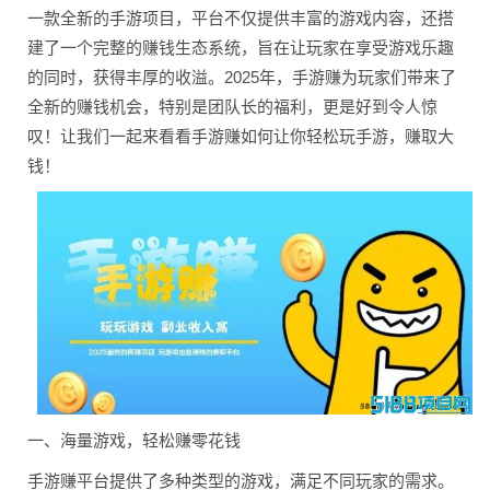
一款全新的手游项目，平台不仅提供丰富的游戏内容，还搭
建了一个完整的赚钱生态系统，旨在让玩家在享受游戏乐趣
的同时，获得丰厚的收溢。2025年，手游赚为玩家们带来了
全新的赚钱机会，特别是团队长的福利，更是好到令人惊
叹！让我们一起来看看手游赚如何让你轻松玩手游，赚取大
钱！
一、海量游戏，轻松赚零花钱
手游赚平台提供了多种类型的游戏，满足不同玩家的需求。