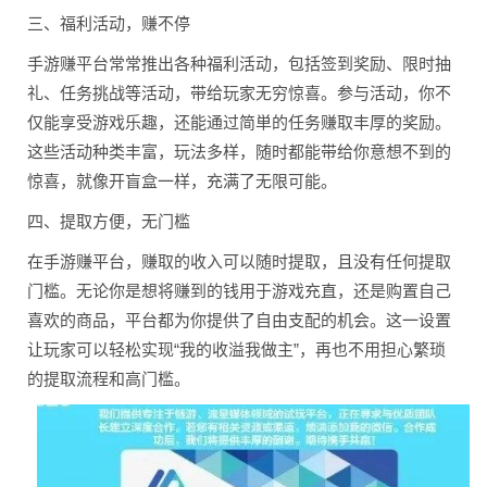
三、福利活动，赚不停
手游赚平台常常推出各种福利活动，包括签到奖励、限时抽
礼、任务挑战等活动，带给玩家无穷惊喜。参与活动，你不
仅能享受游戏乐趣，还能通过简単的任务赚取丰厚的奖励。
这些活动种类丰富，玩法多样，随时都能带给你意想不到的
惊喜，就像开盲盒一样，充满了无限可能。
四、提取方便，无门槛
在手游赚平台，赚取的收入可以随时提取，且没有任何提取
门槛。无论你是想将赚到的钱用于游戏充直，还是购置自己
喜欢的商品，平台都为你提供了自由支配的机会。这一设置
让玩家可以轻松实现“我的收溢我做主”，再也不用担心繁琐
的提取流程和高门槛。