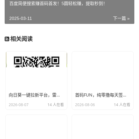
百度简便搜索赚首码首发！5圆轻松赚，提取秒到！
2025-03-11
下一篇 »
相关阅读
向日葵一键拉新平台，雷霆模式价格顶置，单号可撸100+
首码FUN，纯零撸每天签到，月撸4位数，团队高回报，干就完了！
2026-08-07
14 人在看
2026-08-06
14 人在看