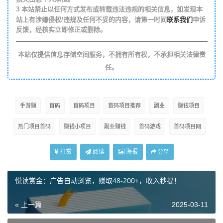
3
本站禁止以任何方式发布或转载违法违规的相关信息，如发现本
联系我们
站上有涉嫌侵权/违规及任何不妥的内容，请第一时间
申诉
反馈，经核实立即修正或删除。
本站仅提供信息存储空间服务，不拥有所有权，不承担相关法律责
任。
手游赚
首码
首码项目
首码项目推荐
副业
赚钱项目
热门项目首码
赚钱小项目
副业赚钱
首码游戏
首码项目网
打赏
阅读
海报
分享
悦读赏金：广告自动浏览，赚取48-200+，收入秒提！
« 上一篇
2025-03-11