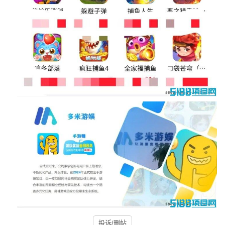
投诉/删帖