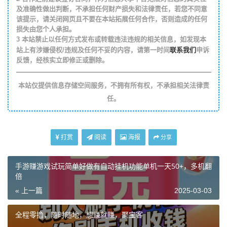
及准确性做出判断，不承担任何财产损失和法律责任，若您不同意
该提示，请关闭网页且不要在本站拓展任何合作，否则造成的任何
损失由您个人承担。
3
本站禁止以任何方式发布或转载违法违规的相关信息，如发现本
联系我们
站上有涉嫌侵权/违规及任何不妥的内容，请第一时间
申诉
反馈，经核实立即修正或删除。
本站仅提供信息存储空间服务，不拥有所有权，不承担相关法律责
任。
打赏
阅读
海报
分享
手游赚游戏试玩简单好做有自动挂机功能单机一天50+，多机翻
倍
« 上一篇
2025-03-03
全程零撸，随时随地，想赚就赚，聚宝客