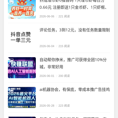
养成琻币虾0撸首码 1只琻币虾每日分
0.66元 注册即送1只金币虾、1只虾框、
2026-06-06
/
221 阅读
评论任务，3到12元，没有任务数量限制
2026-06-04
/
215 阅读
自动帮你挣米，推广可获得全团10%分
城，非常好用
2026-06-01
/
200 阅读
ai机器协会，有保底，零成本撸广告挂鸡
2026-05-28
/
223 阅读