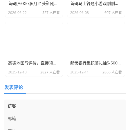
首码[AeKEx]6月21头矿刚上线，开盘价0.14u
首码马上答题小游戏刚刚上线赶紧占位
2026-06-22
527 人在看
2026-06-08
607 人在看
高德地图写评价，直接领取15元话费
邮储银行集蛇邮礼抽5-500元支付宝红包，1月8日瓜分抽奖
2025-12-13
2827 人在看
2025-12-11
2866 人在看
发表评论