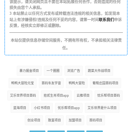
该提示，请关闭网页且不要在本站拓展任何合作，否则造成的任何
损失由您个人承担。
3
本站禁止以任何方式发布或转载违法违规的相关信息，如发现本
联系我们
站上有涉嫌侵权/违规及任何不妥的内容，请第一时间
申诉
反馈，经核实立即修正或删除。
本站仅提供信息存储空间服务，不拥有所有权，不承担相关法律责
任。
暴力掘金项目
一个圈圈
浏览广告
蔬菜大作战项目
鸭鸭大冒险元宝
首码车友宇宙
鸭鸭大冒险
葡萄庄园首码项目
艾乐世界项目首码
拾贰生肖项目app
云推项目
忧乐帮项目首码
蓝海项目
小红书项目
忧乐帮项目app
艾乐世界是什么项目
创业项目
致富项目
加盟项目
首码项目