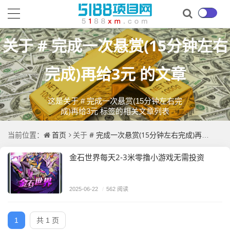
# 完成一次悬赏(15分钟左右
关于
完成)再给3元
的文章
这是关于 # 完成一次悬赏(15分钟左右完
成)再给3元 标签的相关文章列表
首页
# 完成一次悬赏(15分钟左右完成)再给3元
当前位置：
关于
的
金石世界每天2-3米零撸小游戏无需投资
2025-06-22
/
562 阅读
1
共 1 页