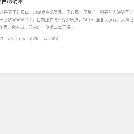
全自动搞米
力出海才是真正的风口，AI爆发需求暴涨，早布局，早受益，别等别人赚够了你
批吃🦀🦀🦀的人。目前正在做AI算力赛道，24小时全自动运行，大量招
室，你🈶量，我🈶价，单接口每天保...
项目
/
0 评论
/
2026-04-29
/
2797 阅读