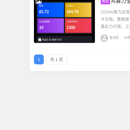
Ai算力
热文
2026Ai算
才后悔，要做第一
募实力代理，工作
老司机
/
AI
1
共 1 页