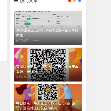
热门文章
2026最新云上Focus接码短信平台分享给
大家
薅羊毛项目 ，
08-03
首码快乐速算，纯零撸看广告，苹果安卓
双端，无线撸
首码项目 ，
08-05
每日赚点！每天重复可做关注+浏览+点
赞，登录就送红包自动到帐