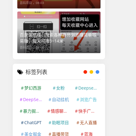
首码项目 ，
08-03
百度浏览赚，搜索各种商品浏览赚简单容
易赚，每天可撸3~14米
首码项目 ，
08-06
标签列表
梦幻西游
女粉
Deepseek
DeepSeek
自动挂机
浏览广告
暴力掘金项目
情感聊天赛道
快手广告掘金
ChatGPT
助眠项目
无人直播
美女掘金
直播带货
蓝海