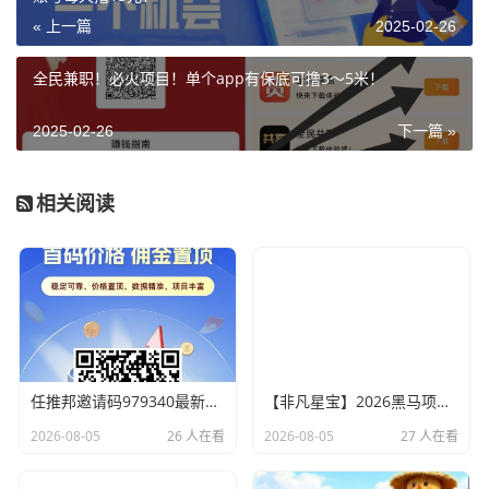
« 上一篇
2025-02-26
全民兼职！必火项目！单个app有保底可撸3～5米！
2025-02-26
下一篇 »
相关阅读
任推邦邀请码979340最新上线，全新首码，网盘拉新单价高！
【非凡星宝】2026黑马项目，平台首发！ 注册即享三重好礼，注册赠激活码
2026-08-05
26 人在看
2026-08-05
27 人在看