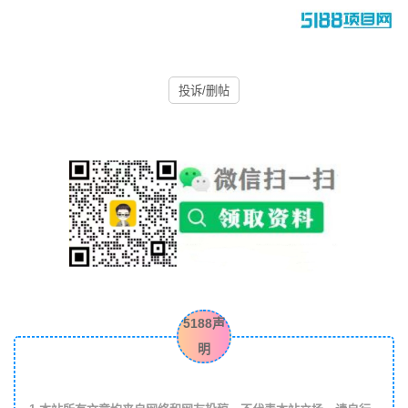
投诉/删帖
5188声
明