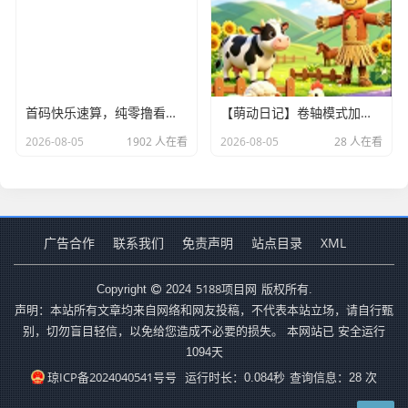
首码快乐速算，纯零撸看广告，苹果安卓双端，无线撸
【萌动日记】卷轴模式加速释放卷，零撸操作简单，每天7个广告
2026-08-05
1902 人在看
2026-08-05
28 人在看
广告合作
联系我们
免责声明
站点目录
XML
5188项目网
Copyright
2024
版权所有.
声明：本站所有文章均来自网络和网友投稿，不代表本站立场，请自行甄
别，切勿盲目轻信，以免给您造成不必要的损失。 本网站已 安全运行
1094
天
琼ICP备2024040541号号
运行时长：0.084秒
查询信息：28 次