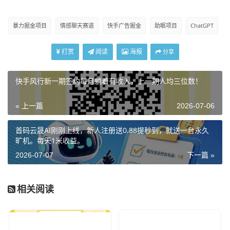
暴力掘金项目
情感聊天赛道
快手广告掘金
助眠项目
ChatGPT
打赏
阅读
海报
分享
快手风行新一期签约每月躺着有收入，上一期人均三位数！
« 上一篇
2026-07-06
首码云晟AI刚刚上线，新人注册送0.88提秒到，就送一台永久
旷机。每天1米收益。
2026-07-07
下一篇 »
相关阅读