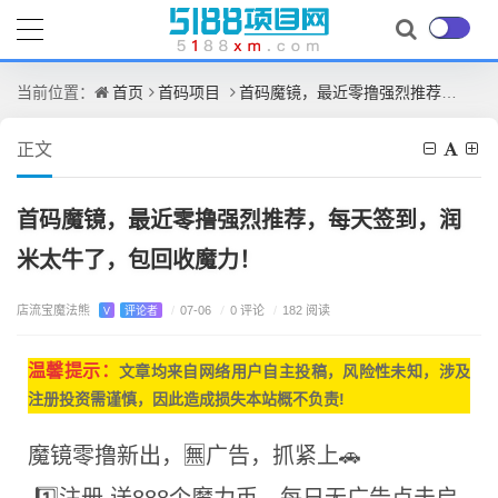
首页
首码项目
首码魔镜，最近零撸强烈推荐，每天签到，润米太牛了，包回收魔力！
当前位置：
正文
首码魔镜，最近零撸强烈推荐，每天签到，润
米太牛了，包回收魔力！
店流宝魔法熊
/
0 评论
V
评论者
/
07-06
/
182 阅读
温馨提示：
文章均来自网
络用户自主投稿，
风险性未知，涉及
注册投资需谨慎，因此造成损失本站概不负责!
魔镜零撸新出，🈚️广告，抓紧上🚗