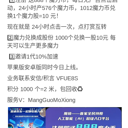
1️⃣注册 送888个魔力币，每日无广告点击启
动，24小时产576个魔力币，1012魔力币兑
换1个魔力股=10 元！
现在就是 24小时点击一次，点打赏互转
2️⃣魔力兑换成股份 1000个兑换一股10元 每
天可以生产更多魔力
3️⃣邀请1代10%加速
苹果版安卓版同时今日上线。
业务联系安信/积言 VFUE8S
积分 1000 个=2 米，包回收♻️
服务V：MangGuoMoXiong