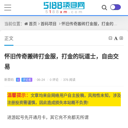
首页
首码项目
怀旧传奇搬砖打金服，打金的玩道士，自由交易
当前位置：
正文
怀旧传奇搬砖打金服，打金的玩道士，自由交
易
新首码
/
0 评论
V
评论者
/
06-24
/
376 阅读
温馨提示：
文章均来自网
络用户自主投稿，
风险性未知，涉及
注册投资需谨慎，因此造成损失本站概不负责!
进游起号先开通月卡，其它充不充都无所谓