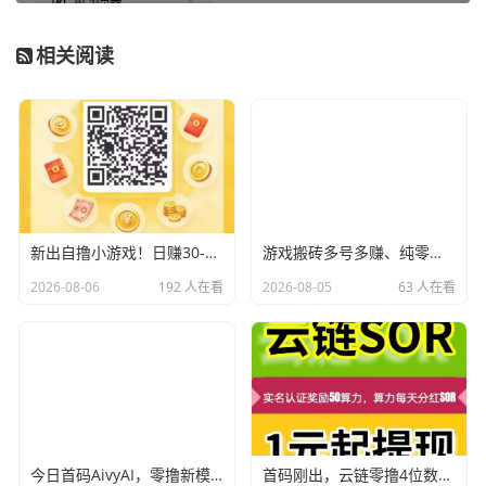
相关阅读
新出自撸小游戏！日赚30-50！微信扫码登录、不用下载
游戏搬砖多号多赚、纯零撸，不用下载简单方便，进群有视频教程，轻松搬砖赚
2026-08-06
192 人在看
2026-08-05
63 人在看
今日首码AivyAI，零撸新模式，新玩法，布局市场，对接团队长！
首码刚出，云链零撸4位数，全网首发，团队3袋，干就完了！