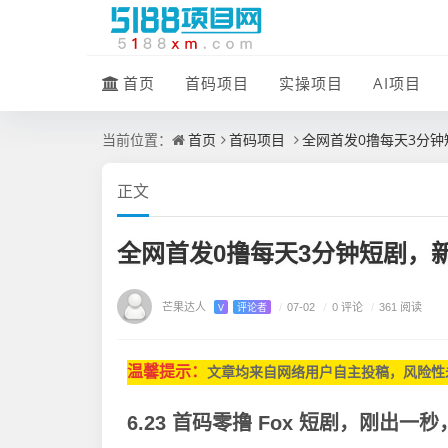
首页
首码项目
实操项目
AI项目
首页
首码项目
全网首发0撸每天3分
当前位置：
正文
全网首发0撸每天3分钟短剧，
芒果达人
/
0 评论
V
评论者
/
07-02
/
361 阅读
温馨提示：
文章均来自网
络用户自主投稿，
风险性
6.23 首码零撸 Fox 短剧，刚出一