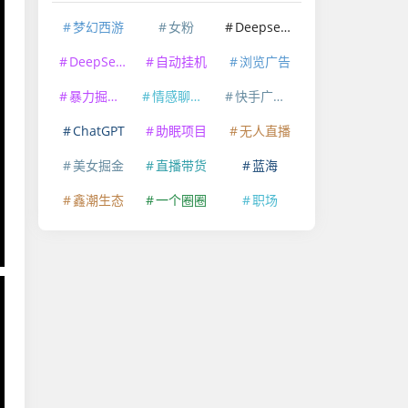
梦幻西游
女粉
Deepseek
DeepSeek
自动挂机
浏览广告
暴力掘金项目
情感聊天赛道
快手广告掘金
ChatGPT
助眠项目
无人直播
美女掘金
直播带货
蓝海
鑫潮生态
一个圈圈
职场