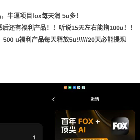
，牛逼项目fox每天润 5u多！
!然后还有福利产品！！听说15天左右能撸100u！！
0 u福利产品每天释放5u!/////20天必能提现