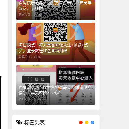
首码快乐速算，纯零撸看广告，苹果安卓
双端，无线撸
首码项目 ，
08-05
每日赚点！每天重复可做关注+浏览+点
赞，登录就送红包自动到帐
首码项目 ，
08-03
百度浏览赚，搜索各种商品浏览赚简单容
易赚，每天可撸3~14米
首码项目 ，
08-06
标签列表