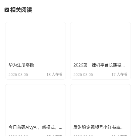
相关阅读
华为注册零撸
2026第一挂机平台长期稳定，每天可自动赚150左右
2026-08-06
18 人在看
2026-08-06
17 人在看
今日首码AivyAI，新模式，新玩法，布局市场 普通人能参与的AI风口，注册送AVAX与新手大礼包，
发财稳定视频号小红书点赞，全网最稳定绿色的项目，全网一起推