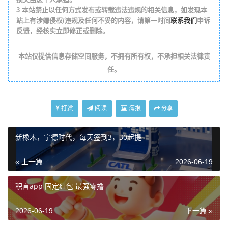
3
本站禁止以任何方式发布或转载违法违规的相关信息，如发现本
联系我们
站上有涉嫌侵权/违规及任何不妥的内容，请第一时间
申诉
反馈，经核实立即修正或删除。
本站仅提供信息存储空间服务，不拥有所有权，不承担相关法律责
任。
打赏
阅读
海报
分享
新橡木，宁德时代，每天签到3，30起提
« 上一篇
2026-06-19
积言app 固定红包 最强零撸
2026-06-19
下一篇 »