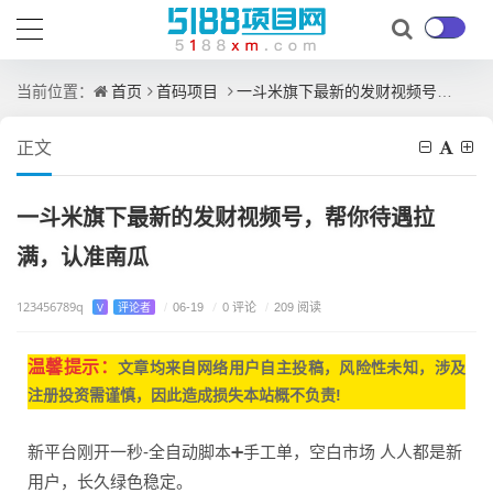
首页
首码项目
一斗米旗下最新的发财视频号，帮你待遇拉满，认准南瓜
当前位置：
正文
一斗米旗下最新的发财视频号，帮你待遇拉
满，认准南瓜
123456789q
/
0 评论
V
评论者
/
06-19
/
209 阅读
温馨提示：
文章均来自网
络用户自主投稿，
风险性未知，涉及
注册投资需谨慎，因此造成损失本站概不负责!
新平台刚开一秒-全自动脚本➕手工单，空白市场 人人都是新
用户，长久绿色稳定。