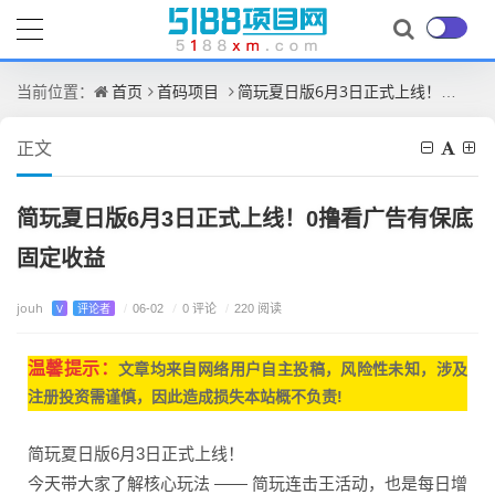
首页
首码项目
简玩夏日版6月3日正式上线！0撸看广告有保底固定收益
当前位置：
正文
简玩夏日版6月3日正式上线！0撸看广告有保底
固定收益
jouh
/
0 评论
V
评论者
/
06-02
/
220 阅读
温馨提示：
文章均来自网
络用户自主投稿，
风险性未知，涉及
注册投资需谨慎，因此造成损失本站概不负责!
简玩夏日版6月3日正式上线！
今天带大家了解核心玩法 —— 简玩连击王活动，也是每日增