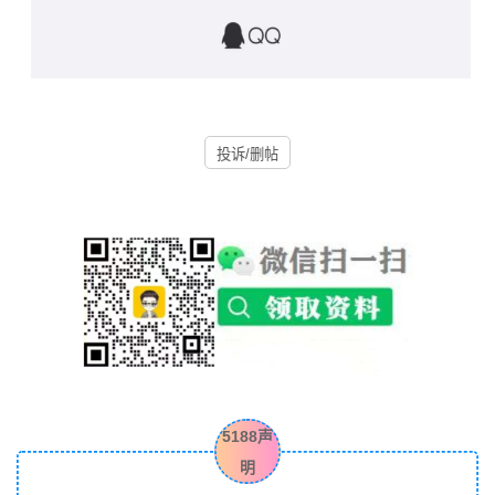
投诉/删帖
5188声
明