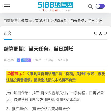
首页
首码项目
结算周期：当天任务，当日到账
当前位置：
正文
结算周期：当天任务，当日到账
首码分享
/
0 评论
V
评论者
/
06-01
/
242 阅读
温馨提示：
文章均来自网
络用户自主投稿，
风险性未知，涉及
注册投资需谨慎，因此造成损失本站概不负责!
推广项目介绍：抖音|拼夕夕视频关注，一手价格，日需求量
大。诚邀各种团队宝妈团队机房团队结账稳定
2，推广单价： (每天价格会变动每天价