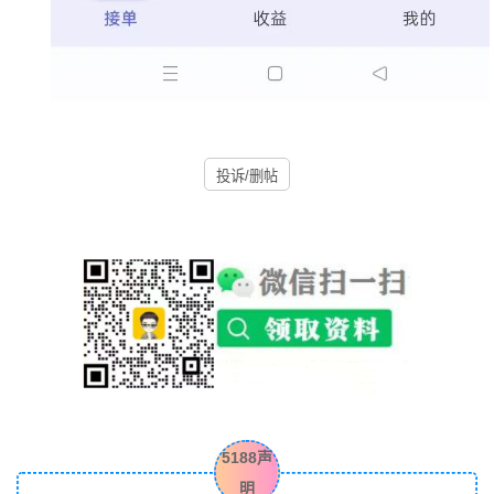
投诉/删帖
5188声
明