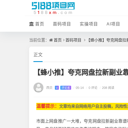
首页
首码项目
实操项目
AI项目
首页
首码项目
【蜂小推】夸克网盘拉
当前位置：
正文
【蜂小推】夸克网盘拉新副业
西贝
/
0 评论
V
评论者
/
05-14
/
208 阅读
温馨提示：
文章均来自网
络用户自主投稿，
风险性
市面上网盘推广一大堆，
夸克网盘拉新副业靠谱