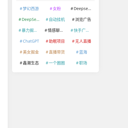
梦幻西游
女粉
Deepseek
DeepSeek
自动挂机
浏览广告
暴力掘金项目
情感聊天赛道
快手广告掘金
ChatGPT
助眠项目
无人直播
美女掘金
直播带货
蓝海
鑫潮生态
一个圈圈
职场