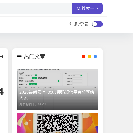
搜索一下
注册/登录
热门文章
4
2026最新云上Focus接码短信平台分享给
大家
薅羊毛项目 ，
08-03
不