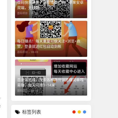
首码快乐速算，纯零撸看广告，苹果安卓
双端，无线撸
首码项目 ，
08-05
每日赚点！每天重复可做关注+浏览+点
赞，登录就送红包自动到帐
首码项目 ，
08-03
百度浏览赚，搜索各种商品浏览赚简单容
易赚，每天可撸3~14米
首码项目 ，
08-06
参
操
标签列表