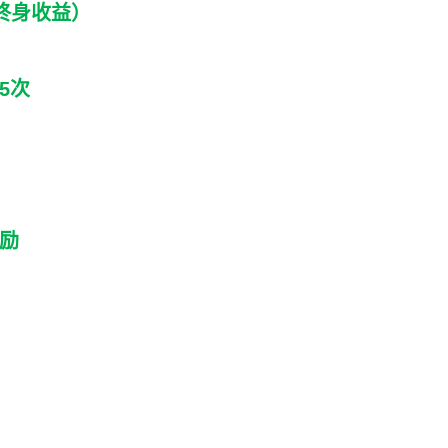
（终身收益）
！
5次
！
奖励