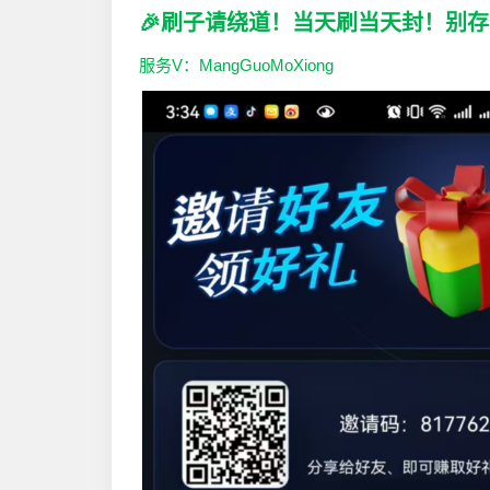
🎉刷子请绕道！当天刷当天封！别
服务V：MangGuoMoXiong