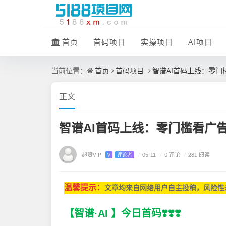
首页
首码项目
实操项目
AI项目
首页
首码项目
智谱AI首码上线：零
当前位置：
正文
智谱AI首码上线：零门槛看广
超赞VIP
/
0 评论
V
评论者
/
05-11
/
281 阅读
温馨提示：
文章均来自网
络用户自主投稿，
风险性
【智谱·AI 】今日首码❣️❣️❣️