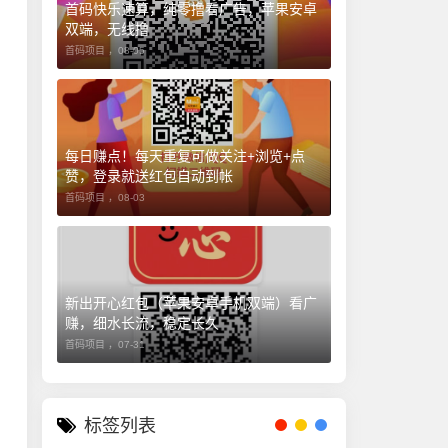
首码快乐速算，纯零撸看广告，苹果安卓
双端，无线撸
首码项目 ，
08-05
每日赚点！每天重复可做关注+浏览+点
赞，登录就送红包自动到帐
首码项目 ，
08-03
新出开心红包（苹果安卓手机双端）看广
赚，细水长流，稳定长久
首码项目 ，
07-31
标签列表