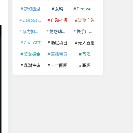
梦幻西游
女粉
Deepseek
DeepSeek
自动挂机
浏览广告
暴力掘金项目
情感聊天赛道
快手广告掘金
ChatGPT
助眠项目
无人直播
美女掘金
直播带货
蓝海
鑫潮生态
一个圈圈
职场