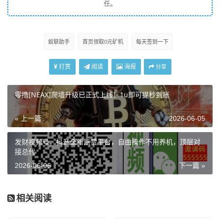
任。
蚁联助手
首页领取0元矿机
每天签到一下
打赏
阅读
海报
分享
零撸[NEAX]爬墙升级已正式上线！1u即可提秒到账
« 上一篇
2026-06-05
发财视频号，抖音全新点赞平台，自由操作不用养机，顶层对
接总代
2026-06-06
下一篇 »
相关阅读