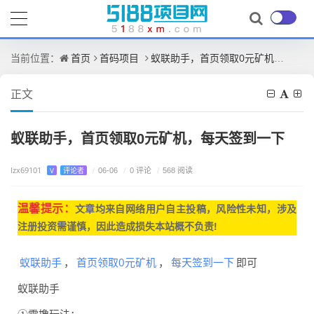
首页
首码项目
蚁联助手，首页领取0元矿机，每天签到一下
当前位置：
正文
蚁联助手，首页领取0元矿机，每天签到一下
lzx69101
/
0 评论
V
评论者
/
06-06
/
568 阅读
温馨提示：
文章均来自网
络用户自主投稿，
风险性未知，涉及
注册投资需谨慎，因此造成损失本站概不负责!
蚁联助手
首页领取0元矿机
每天签到一下
，
，
即可
蚁联助手