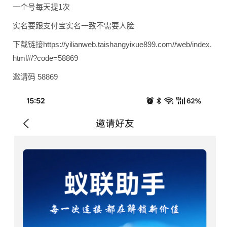
一个号每天提1次
实名要跟支付宝实名一致
不需要人脸
下载链接https:/
/yilianweb.
taishangyix
ue899.com//
web/index.
h
tml#/?code=
58869
邀请码 58869