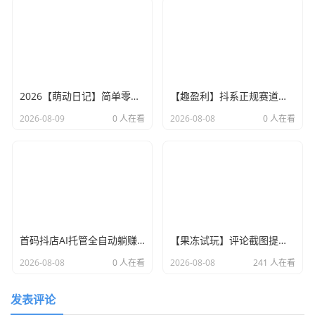
2026【萌动日记】简单零撸，卷轴模式加速释放卷，每天7个广告
【趣盈利】抖系正规赛道，人人都能做，可以批量搞！
2026-08-09
0 人在看
2026-08-08
0 人在看
首码抖店AI托管全自动躺赚懒人被动收益
【果冻试玩】评论截图提交赚，每日更新，每天可赚30+
2026-08-08
0 人在看
2026-08-08
241 人在看
发表评论