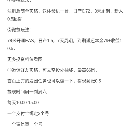
①零撸玩法：
注册后简单实铭，送体验
机一台，日产0.72，
3天周期，新人
0.5起
提
②微氪玩法：
79米开通EAS，日产
1.5，7天周期，到期
返还本金79+收益1
0
.5，
更多投资档位看图
③邀请好友实铭，可去空
投处抽奖，最高66圆，
首页上方的发圈任务也可
以做一下，提现到账0.
5
提现时间周一到周六
每天10.00-15.
00
一个支付宝绑定2个号
一个微信算一个号