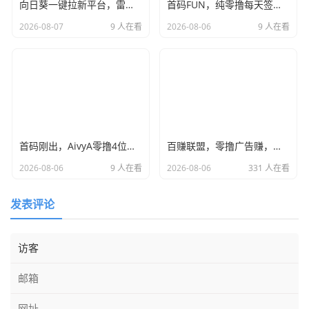
向日葵一键拉新平台，雷霆模式价格顶置，单号可撸100+
首码FUN，纯零撸每天签到，月撸4位数，团队高回报，干就完了！
2026-08-07
9 人在看
2026-08-06
9 人在看
首码刚出，AivyA零撸4位数，全网首发，团队无限袋袋，干就完了
百赚联盟，零撸广告赚，不养机保底收益高，单机每天15+
2026-08-06
9 人在看
2026-08-06
331 人在看
发表评论