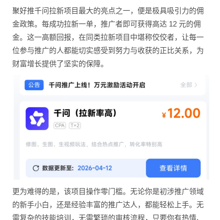
聚好推千问拉新项目最大
的亮点之一，便是极具吸
引力的佣
金政策。每成功
拉新一单，推广者即可获
得高达 12 元的佣
金。这一高额回报
，在同类拉新项目中堪称
佼佼者，让每一
位参与推
广的人都能切实感受到努
力与收获的正比关系，为
财富增长提供了坚实的保
障。
更为难得的是，该项目操
作零门槛。无论你是初涉
推广领域
的新手小白，还
是经验丰富的推广达人，
都能轻松上手。无
需复杂
的技能培训，无需繁琐的
审核流程，只要你有热情
、