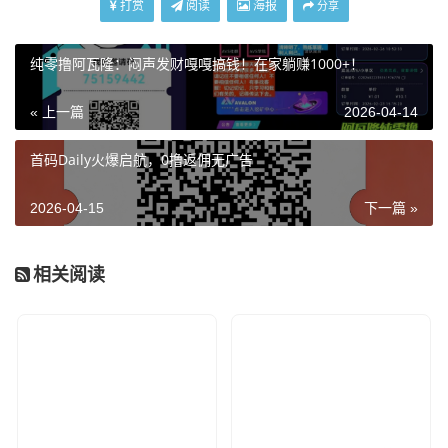
打赏
阅读
海报
分享
纯零撸阿瓦隆：闷声发财嘎嘎搞钱！在家躺赚1000+！
« 上一篇
2026-04-14
首码Daily火爆启航，0撸返佣无广告
2026-04-15
下一篇 »
相关阅读