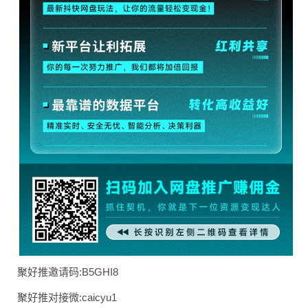
聚好推邀请码:B5GH
I8
聚好推对接微:caic
yu1