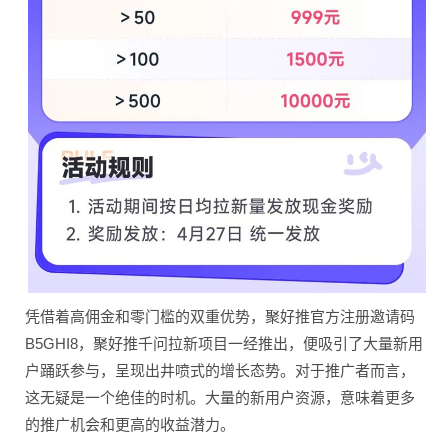
凭借着高佣金和零门槛的
双重优势，聚好推官方注
册邀请码
B5GHI8，
聚好推千问拉新项目一经
推出，便吸引了大量新用
户踊跃参与，呈现出井喷
式的增长态势。对于推广
者而言，
这无疑是一个绝
佳的时机。大量的新用户
资源，意味着更多
的推广
机会和更高的收益潜力。