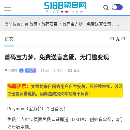
首页
首码项目
首码宝力梦，免费送盲盒蛋，无门槛变现
当前位置：
正文
首码宝力梦，免费送盲盒蛋，无门槛变现
共创联盟
/
0 评论
V
评论者
/
04-14
/
333 阅读
温馨提示：
文章均来自网
络用户自主投稿，
风险性未知，涉及
注册投资需谨慎，因此造成损失本站概不负责!
Polymon（宝力梦）今日首发！
免费：点KYC页面免费
认证即送 1000 POL 创始盲盒蛋，0门
槛步数
变现。