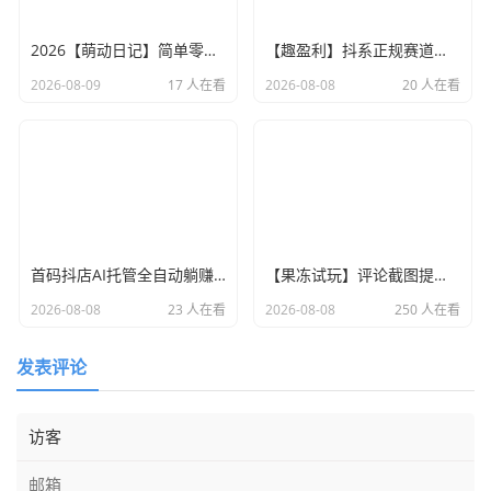
2026【萌动日记】简单零撸，卷轴模式加速释放卷，每天7个广告
【趣盈利】抖系正规赛道，人人都能做，可以批量搞！
2026-08-09
17 人在看
2026-08-08
20 人在看
首码抖店AI托管全自动躺赚懒人被动收益
【果冻试玩】评论截图提交赚，每日更新，每天可赚30+
2026-08-08
23 人在看
2026-08-08
250 人在看
发表评论