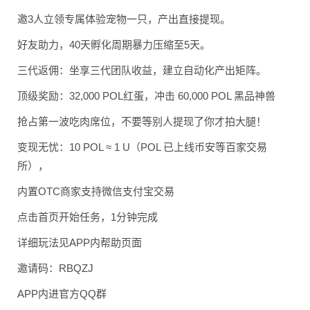
邀3人立领专属体验宠物
一只，产出直接提现。
好友助力，40天孵化周
期暴力压缩至5天。
三代返佣：坐享三代团队
收益，建立自动化产出矩
阵。
顶级奖励：32,000
POL红蛋，冲击 60,000 POL 黑品神兽
抢占第一波吃肉席位，不
要等别人提现了你才拍大
腿！
变现无忧：10 POL ≈ 1 U（POL 已上线币安等百家交易
所
），
内置OTC商家支持微信
支付宝交易
点击首页开始任务，1分
钟完成
详细玩法见APP内帮助
页面
邀请码：RBQZJ
APP内进官方QQ群