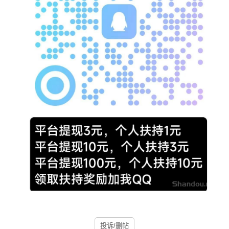
投诉/删帖