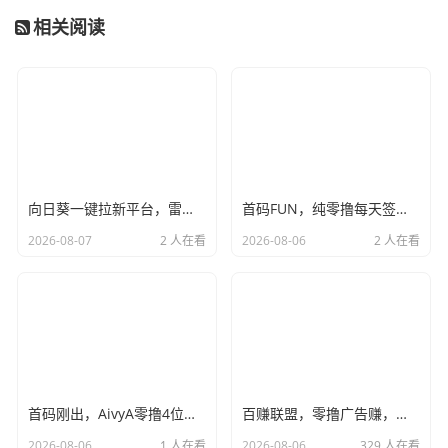
相关阅读
向日葵一键拉新平台，雷霆模式价格顶置，单号可撸100+
首码FUN，纯零撸每天签到，月撸4位数，团队高回报，干就完了！
2026-08-07
2 人在看
2026-08-06
2 人在看
首码刚出，AivyA零撸4位数，全网首发，团队无限袋袋，干就完了
百赚联盟，零撸广告赚，不养机保底收益高，单机每天15+
2026-08-06
1 人在看
2026-08-06
329 人在看