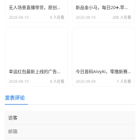
无人场景直播带货，原创脚本就是牛，昨天大爆！
新品金小马，每日20➕,苹果+安卓双端可玩！
2026-08-10
0 人在看
2026-08-10
206 人在看
幸运红包最新上线的广告零撸平台，大平台子app多，广告收益天花板
今日首码AivyAI，零撸新赛道，喜欢撸u的来，对接团队长！
2026-08-10
0 人在看
2026-08-09
1 人在看
发表评论