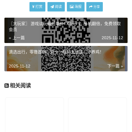
打赏
阅读
海报
分享
〖大玩家〗 游戏试玩最低单价1.06元/个 ,多机翻倍，免费领取
会员
« 上一篇
2025-11-12
滴选出行，零撸首码，双十一福利大放送！不养鸡！
2025-11-12
下一篇 »
相关阅读