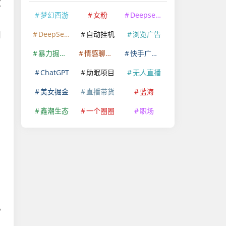
教
梦幻西游
女粉
Deepseek
DeepSeek
自动挂机
浏览广告
用
暴力掘金项目
情感聊天赛道
快手广告掘金
ChatGPT
助眠项目
无人直播
美女掘金
直播带货
蓝海
鑫潮生态
一个圈圈
职场
风