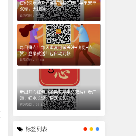
首码快乐速算，纯零撸看广告，苹果安卓
双端，无线撸
首码项目 ，
08-05
每日赚点！每天重复可做关注+浏览+点
赞，登录就送红包自动到帐
首码项目 ，
08-03
新出开心红包（苹果安卓手机双端）看广
赚，细水长流，稳定长久
首码项目 ，
07-31
礼
传
标签列表