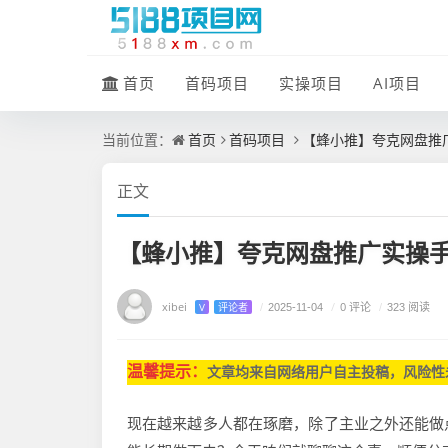
首页
首码项目
实操项目
AI项目
首页
首码项目
【蜂小推】夸克网盘推
当前位置：
正文
【蜂小推】夸克网盘推广实操
xibei
/
0 评论
V
评论者
/
2025-11-04
/
323 阅读
温馨提示：
文章均来自网
络用户自主投稿，
风险性
现在越来越多人都在琢磨，除了主业之外还能做