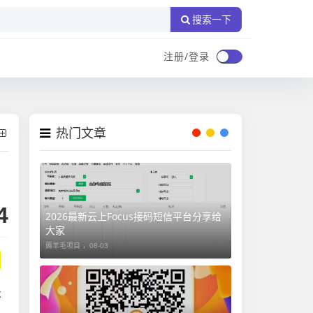
搜索一下
注册/登录
热门文章
4
2026最新云上Focus接码短信平台分享给
大家
薅羊毛项目 ，
08-03
不