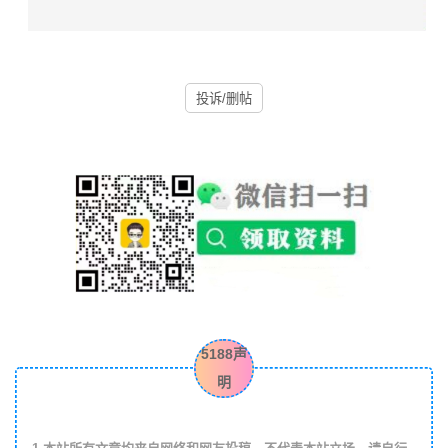
投诉/删帖
5188声
明