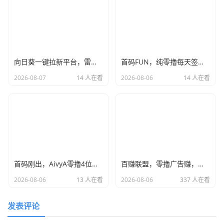
向日葵一键拉新平台，雷霆模式价格顶置，单号可撸100+
首码FUN，纯零撸每天签到，月撸4位数，团队高回报，干就完了！
2026-08-07
14 人在看
2026-08-06
14 人在看
首码刚出，AivyA零撸4位数，全网首发，团队无限袋袋，干就完了
百赚联盟，零撸广告赚，不养机保底收益高，单机每天15+
2026-08-06
13 人在看
2026-08-06
337 人在看
发表评论