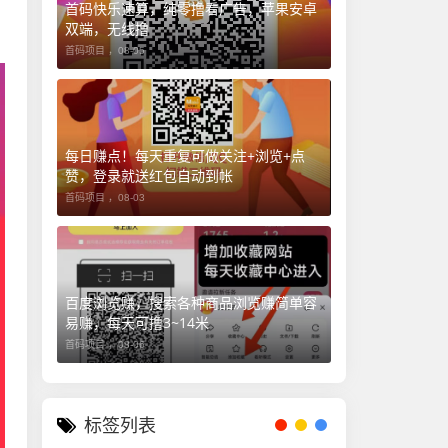
首码快乐速算，纯零撸看广告，苹果安卓
双端，无线撸
首码项目 ，
08-05
每日赚点！每天重复可做关注+浏览+点
赞，登录就送红包自动到帐
首码项目 ，
08-03
百度浏览赚，搜索各种商品浏览赚简单容
易赚，每天可撸3~14米
首码项目 ，
08-06
标签列表