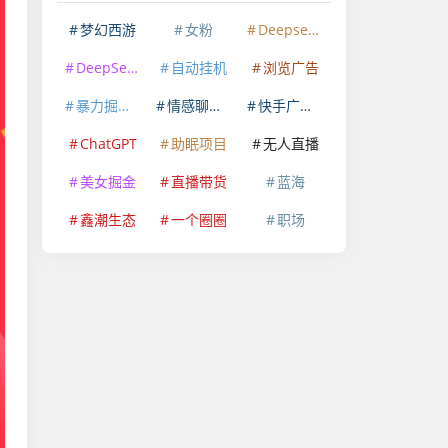
梦幻西游
女粉
Deepseek
DeepSeek
自动挂机
浏览广告
暴力掘金项目
情感聊天赛道
快手广告掘金
ChatGPT
助眠项目
无人直播
美女掘金
直播带货
蓝海
鑫潮生态
一个圈圈
职场