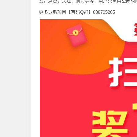
发，点赞，关注，助力等等，用户只需用空闲时
更多ぃ新项目【首码Q群】838705285