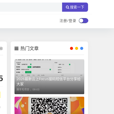
搜索一下
注册/登录
热门文章
5
2026最新云上Focus接码短信平台分享给
大家
薅羊毛项目 ，
08-03
转