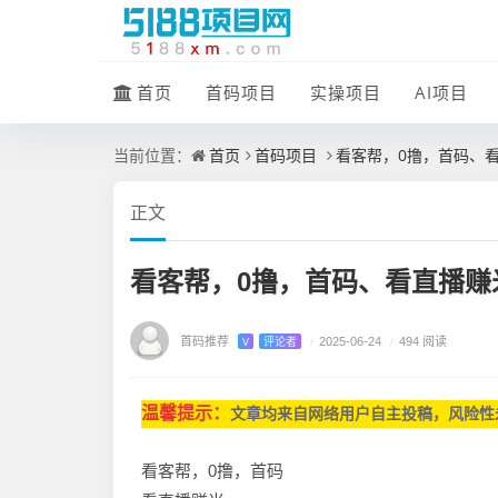
首页
首码项目
实操项目
AI项目
首页
首码项目
看客帮，0撸，首码、
当前位置：
正文
看客帮，0撸，首码、看直播赚
首码推荐
V
评论者
/
2025-06-24
/
494 阅读
温馨提示：
文章均来自网
络用户自主投稿，
风险性
看客帮，0撸，首码