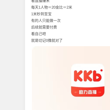
看直播赚米
每天1人物＝20金比＝2米
1米秒到至宝
有的人只能做一次
后续就需要付费
看自己吧
就是切记0撸就对了