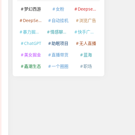
梦幻西游
女粉
Deepseek
DeepSeek
自动挂机
浏览广告
暴力掘金项目
情感聊天赛道
快手广告掘金
ChatGPT
助眠项目
无人直播
美女掘金
直播带货
蓝海
鑫潮生态
一个圈圈
职场