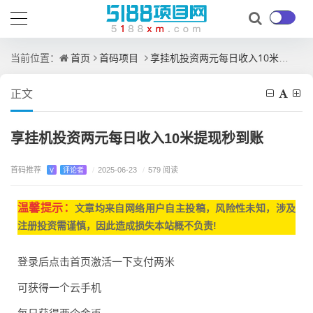
首页
首码项目
享挂机投资两元每日收入10米提现秒到账
当前位置：
正文
享挂机投资两元每日收入10米提现秒到账
首码推荐
V
评论者
/
2025-06-23
/
579 阅读
温馨提示：
文章均来自网
络用户自主投稿，
风险性未知，涉及
注册投资需谨慎，因此造成损失本站概不负责!
登录后点击首页激活一下支付两米
可获得一个云手机