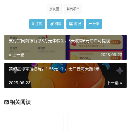
朋友圈
首码项目
打赏
阅读
海报
分享
支付宝网商银行领3万元体验金，3天收益6元左右可提现
« 上一篇
2025-06-23
梦幻星球零撸必玩，1.58元1个，无广告每天撸1米
2025-06-23
下一篇 »
相关阅读