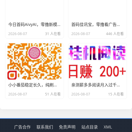
今日首码AivyAI，零撸新模式，布局市场，喜欢撸u的来，对接团队长！
首码佳讯宝，零撸看广告不养机，提现10到帐16元，有视频教程
2026-08-07
31 人在看
2026-08-07
446 人在看
小小番茄稳定长久，纯刷广赚，金额到0.1元时自助打款，省时省力
亲测薪多多阅读月入过千，提现秒级别就到了，平台稳定运营，人人都可以赚。 手机电脑都可以做，自动挂着机唰阅读新闻，无需人工浏览，专门给各大平台新闻刷浏览量，阅读8秒以上就算有效，每日领取零钱不香吗？ 薪多多阅读软件有内置脚本不用自己数秒数直接点自动阅读即可，什么也不用管，挂机一天最少160起，多劳多得，上不封顶。
2026-08-07
51 人在看
2026-08-07
15 人在看
广告合作
联系我们
免责声明
站点目录
XML