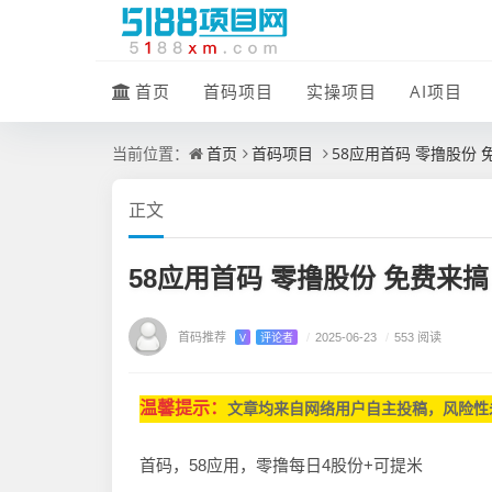
首页
首码项目
实操项目
AI项目
首页
首码项目
58应用首码 零撸股份 
当前位置：
正文
58应用首码 零撸股份 免费来搞
首码推荐
V
评论者
/
2025-06-23
/
553 阅读
温馨提示：
文章均来自网
络用户自主投稿，
风险性
首码，58应用，零撸每日4股份+可提米