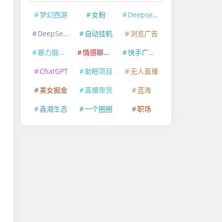
梦幻西游
女粉
Deepseek
DeepSeek
自动挂机
浏览广告
暴力掘金项目
情感聊天赛道
快手广告掘金
ChatGPT
助眠项目
无人直播
美女掘金
直播带货
蓝海
鑫潮生态
一个圈圈
职场