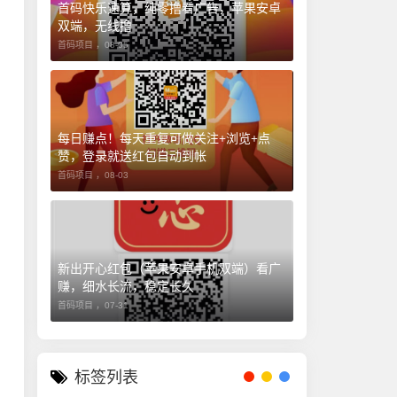
首码快乐速算，纯零撸看广告，苹果安卓
双端，无线撸
首码项目 ，
08-05
每日赚点！每天重复可做关注+浏览+点
赞，登录就送红包自动到帐
首码项目 ，
08-03
新出开心红包（苹果安卓手机双端）看广
赚，细水长流，稳定长久
首码项目 ，
07-31
标签列表