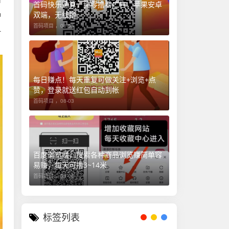
申
首码快乐速算，纯零撸看广告，苹果安卓
双端，无线撸
种
首码项目 ，
08-05
1
每日赚点！每天重复可做关注+浏览+点
赞，登录就送红包自动到帐
首码项目 ，
08-03
百度浏览赚，搜索各种商品浏览赚简单容
易赚，每天可撸3~14米
首码项目 ，
08-06
标签列表