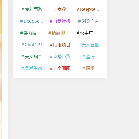
梦幻西游
女粉
Deepseek
DeepSeek
自动挂机
浏览广告
暴力掘金项目
情感聊天赛道
快手广告掘金
ChatGPT
助眠项目
无人直播
美女掘金
直播带货
蓝海
鑫潮生态
一个圈圈
职场