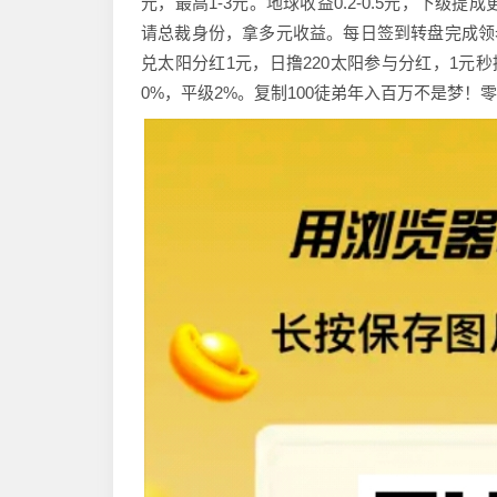
元，最高1-3元。地球收益0.2-0.5元，下级
请总裁身份，拿多元收益。每日签到转盘完成领老
兑太阳分红1元，日撸220太阳参与分红，1元秒
0%，平级2%。复制100徒弟年入百万不是梦