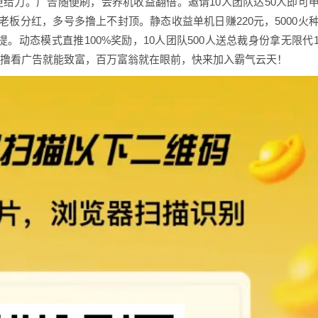
提成更给力。广告随便刷，会养机收益翻倍。邀请10人团队达50人即可
板分红，多号多撸上不封顶。静态收益单机日赚220元，5000火
提。动态模式直推100%奖励，10人团队500人送总裁身份拿无限代
！零撸看广告就能致富，百万富翁就在眼前，快来加入霸气云天！