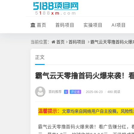
首页
首码项目
实操项目
AI项目
首页
首码项目
霸气云天零撸首码火爆
当前位置：
正文
霸气云天零撸首码火爆来袭！
首码推荐
V
评论者
/
2025-06-23
/
480 阅读
温馨提示：
文章均来自网
络用户自主投稿，
风险性
霸气云天零撸首码火爆来袭！看广告赚分红，看得