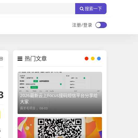
搜索一下
注册/登录
热门文章
3
2026最新云上Focus接码短信平台分享给
大家
薅羊毛项目 ，
08-03
5