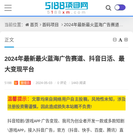
首页
首码项目
2024年最新最火蓝海广告赛道、抖音日活、最大变现平台
当前位置：
正文
2024年最新最火蓝海广告赛道、抖音日活、最
大变现平台
5188
/
0 评论
V
管理员
/
2024-05-03
/
1443 阅读
温馨提示：
文章均来自网
络用户自主投稿，
风险性未知，涉及
注册投资需谨慎，因此造成损失本站概不负责!
抖音短剧
游戏
广告变现、我司为创业者开发一款或多款短剧
/
APP
游戏
，接入抖音广告，官方（抖音、快手、百度、腾讯）直
\
APP