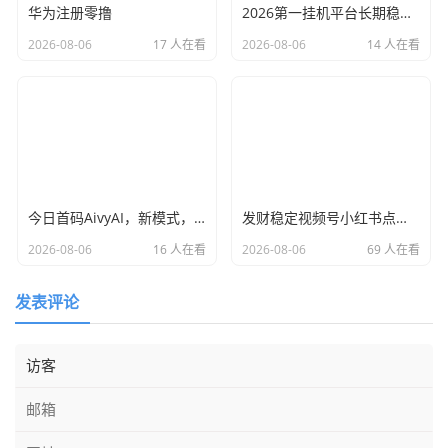
华为注册零撸
2026第一挂机平台长期稳定，每天可自动赚150左右
2026-08-06
17 人在看
2026-08-06
14 人在看
今日首码AivyAI，新模式，新玩法，布局市场 普通人能参与的AI风口，注册送AVAX与新手大礼包，
发财稳定视频号小红书点赞，全网最稳定绿色的项目，全网一起推
2026-08-06
16 人在看
2026-08-06
69 人在看
发表评论