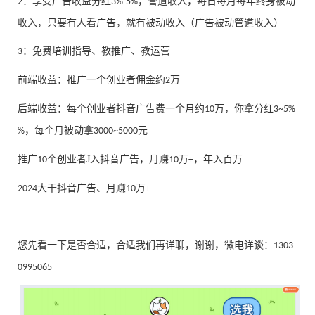
：享受广告收益分红
，管道收入，每日每月每年终身被动
2
3%-5%
收入，只要有人看广告，就有被动收入（广告被动管道收入）
：免费培训指导、教推广、教运营
3
前端收益：推广一个创业者佣金约
万
2
后端收益：每个创业者抖音广告费一个月约
万，你拿分红
10
3~5%
，每个月被动拿
元
%
3000~5000
推广
个创业者J入抖音广告，月赚
万
，年入百万
10
10
+
大干抖音广告、月赚
万
2024
10
+
您先看一下是否合适，合适我们再详聊，谢谢
，
微电详谈：
1303
0995065