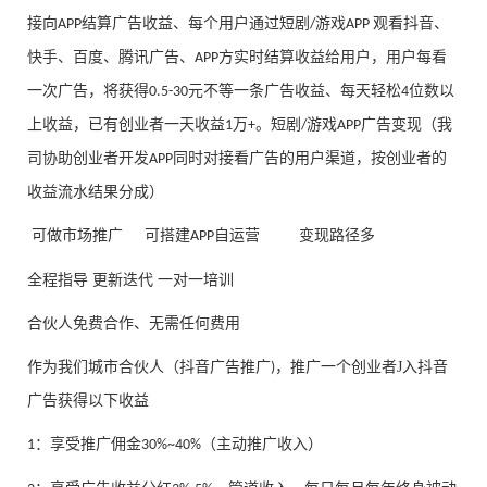
接向
结算广告收益、每个用户通过短剧
游戏
观看抖音、
APP
/
APP
快手、百度、腾讯广告、
方实时结算收益给用户，用户每看
APP
一次广告，将获得
元不等一条广告收益、每天轻松
位数以
0.5-30
4
上收益，已有创业者一天收益
万
。短剧
游戏
广告变现（我
1
+
/
APP
司协助创业者开发
同时对接看广告的用户渠道，按创业者的
APP
收益流水结果分成）
可做市场推广
可搭建
自运营 变现路径多
APP
全程指导
更新迭代
一对一培训
合伙人免费合作、无需任何费用
作为我们城市合伙人（抖音广告推广
，推广一个创业者J入抖音
)
广告
获得以下收益
：享受推广佣金
（主动推广收入）
1
30%~40%