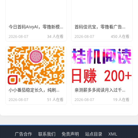
今日首码AivyAI，零撸新模式，布局市场，喜欢撸u的来，对接团队长！
首码佳讯宝，零撸看广告不养机，提现10到帐16元，有视频教程
2026-08-07
34 人在看
2026-08-07
450 人在看
小小番茄稳定长久，纯刷广赚，金额到0.1元时自助打款，省时省力
亲测薪多多阅读月入过千，提现秒级别就到了，平台稳定运营，人人都可以赚。 手机电脑都可以做，自动挂着机唰阅读新闻，无需人工浏览，专门给各大平台新闻刷浏览量，阅读8秒以上就算有效，每日领取零钱不香吗？ 薪多多阅读软件有内置脚本不用自己数秒数直接点自动阅读即可，什么也不用管，挂机一天最少160起，多劳多得，上不封顶。
2026-08-07
51 人在看
2026-08-07
19 人在看
广告合作
联系我们
免责声明
站点目录
XML