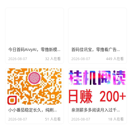
今日首码AivyAI，零撸新模式，布局市场，喜欢撸u的来，对接团队长！
首码佳讯宝，零撸看广告不养机，提现10到帐16元，有视频教程
2026-08-07
32 人在看
2026-08-07
449 人在看
小小番茄稳定长久，纯刷广赚，金额到0.1元时自助打款，省时省力
亲测薪多多阅读月入过千，提现秒级别就到了，平台稳定运营，人人都可以赚。 手机电脑都可以做，自动挂着机唰阅读新闻，无需人工浏览，专门给各大平台新闻刷浏览量，阅读8秒以上就算有效，每日领取零钱不香吗？ 薪多多阅读软件有内置脚本不用自己数秒数直接点自动阅读即可，什么也不用管，挂机一天最少160起，多劳多得，上不封顶。
2026-08-07
51 人在看
2026-08-07
18 人在看