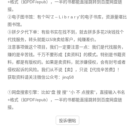
+格式（如PDF/epub），一半的书都能直接跳转到百度网盘链
接。
②电子图书馆：有个叫“Z – L i b r a r y”的电子书库，资源量堪比
图书馆。
③拼夕夕代下单：有些书实在找不到，就去拼多多花2块钱找个
代找服务，转头就能以5块卖给客户，纯赚差价。
注意事项做这个项目，我们一定要注意一点：我们是代找服务，
赚的是辛苦钱。千万不要形成【卖资料】的模式。特别是书籍资
料，都是有版权的。如果是卖资料，就涉嫌侵权，会有封号或者
侵权起诉的风险。我们从不说【卖】，只说【代找辛苦费】！
获取资料请关注微信公众号：jinq58
①网盘搜索引擎：比如“盘 搜 搜” “小 不 点搜索”，直接输入书名
+格式（如PDF/epub），一半的书都能直接跳转到百度网盘链
接。
投诉/删帖