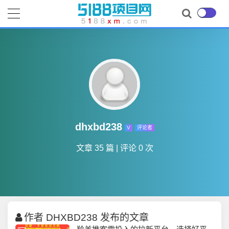
dhxbd238
V
评论者
文章 35 篇
|
评论 0 次
作者 DHXBD238 发布的文章