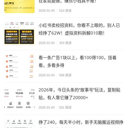
在家就能做，赚点小钱真不难！
2026-01-04
/
510 阅读
小红书卖校招资料，你看不上眼的，别人已
经挣了62W！虚拟资料拆解010期！
2026-01-04
/
353 阅读
看一条广告1块以上，看100得100，挂着
看，多看多得
2026-01-04
/
506 阅读
2026年，今日头条的“故事号”玩法，复制粘
贴，有人靠它赚了20000+
2026-01-04
/
501 阅读
挣了240，每天半小时，新手无脑搬运视频挣