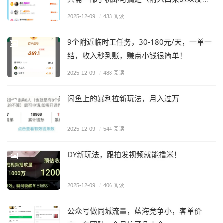
操教程）
2025-12-09
/
433 阅读
9个附近临时工任务，30-180元/天，一单一
结，收入秒到账，赚点小钱很简单！
2025-12-09
/
488 阅读
闲鱼上的暴利拉新玩法，月入过万
2025-12-09
/
544 阅读
DY新玩法，跟拍发视频就能撸米！
2025-12-09
/
406 阅读
公众号做同城流量，蓝海竞争小，客单价