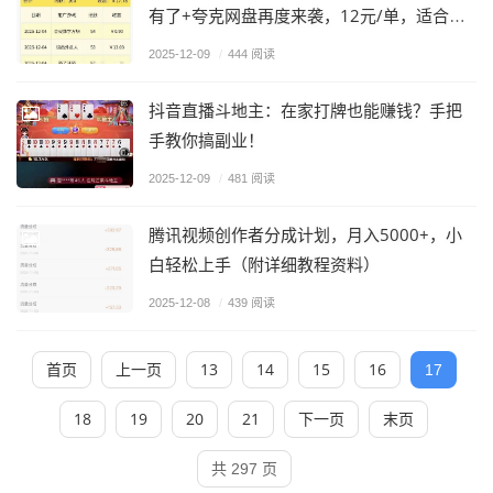
有了+夸克网盘再度来袭，12元/单，适合全
平台+游戏试玩，通过一关收入0.5-1米
2025-12-09
/
444 阅读
抖音直播斗地主：在家打牌也能赚钱？手把
手教你搞副业！​
2025-12-09
/
481 阅读
腾讯视频创作者分成计划，月入5000+，小
白轻松上手（附详细教程资料）
2025-12-08
/
439 阅读
首页
上一页
13
14
15
16
17
18
19
20
21
下一页
末页
共 297 页