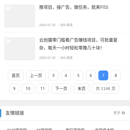
推项目，接广告，做任务，就来FISS
2026-07-20
/
309 阅读
云创猫零门槛看广告赚钱项目，可批量复
杂，每天一小时轻松零撸几十块！
2026-07-20
/
284 阅读
首页
上一页
3
4
5
6
8
7
9
10
11
下一页
末页
共 1146 页
更多
友情链接
5188项目网
58项目网
首码项目网
自学成才网