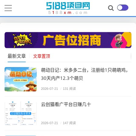
最新文章
文章置顶
萌动日记：米多多二台，注册给1只萌萌鸡，
30天内产12.3个萌贝
2026-07-21
/
131 阅读
云创猫看广平台日赚几十
2026-07-21
/
147 阅读