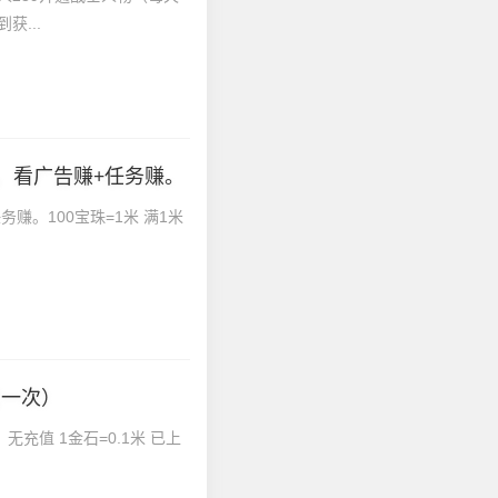
获...
​看广告赚+任务赚。
赚。100宝珠=1米 满1米
赏一次）
充值 1金石=0.1米 已上