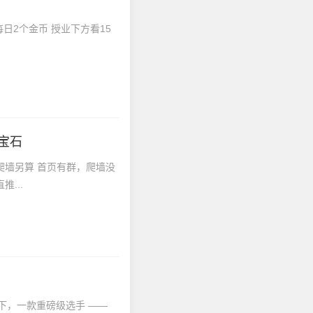
日2个金币 授业下方看15
宝石
爬墙另算 首页有群，爬墙没
...
当下，一款重磅级选手 ——