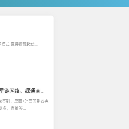
模式 直接提现微信...
2025年6月20日|首码资讯：梦幻星球、锦鲤行、星链网络、绿通商城、TW旅游、DA数盒、源龙时代、钻石乐园、共创空间、桃源客栈等项目
宝签到，里面+外面签到各点
多，直推签...