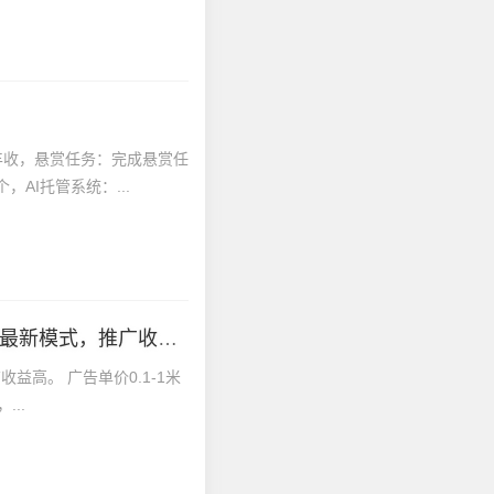
丰收，悬赏任务：完成悬赏任
AI托管系统：...
〖三花乐园〗零撸保底收益高，广告赚+任务赚，最新模式，推广收益高。
益高。 广告单价0.1-1米
..