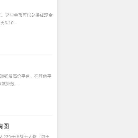
币。这些金币可以兑换成现金
10...
算数...
有图
人239开通战士人物（每天