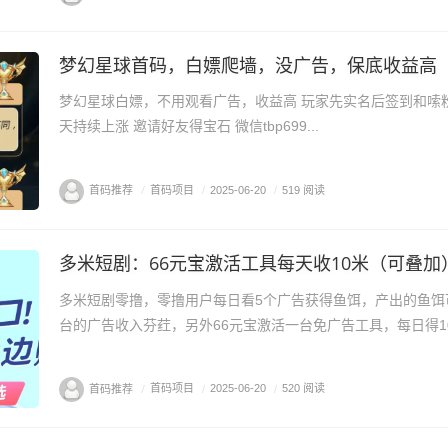
梦幻星球首码，白嫖爬墙，没广告，保底收益高
梦幻星球白嫖，不用观看广告，收益高 玩家先实名后签到和嗦
天持续上涨 邀请好友得宝石 微信tbp699...
首码推荐
/
首码项目
/
2025-06-20
/
519 阅读
多米短剧：66元宝激活工具每天收10米（可叠加
多米短剧零撸，零撸用户每日看5个广告获得鱼饵，产出的鱼饵
台的广告收入芬荭，另外66元宝激活一台免广告工具，每日得10米
首码推荐
/
首码项目
/
2025-06-20
/
520 阅读