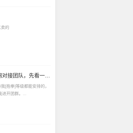
以卖的
很好赚首码预热，零撸天花板很好赚广告台子全网对接团队，先看一下资料
我[抱拳]等级都能安排的，
进开团群。...