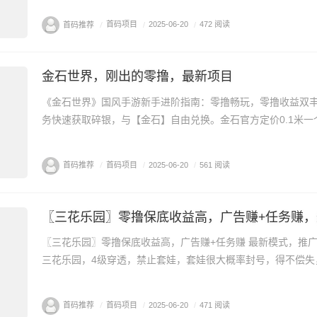
首码推荐
/
首码项目
/
2025-06-20
/
472 阅读
金石世界，刚出的零撸，最新项目
《金石世界》国风手游新手进阶指南：零撸畅玩，零撸收益双
务快速获取碎银，与【金石】自由兑换。金石官方定价0.1米一个，
首码推荐
/
首码项目
/
2025-06-20
/
561 阅读
〖三花乐园〗零撸保底收益高，广告赚+任务赚 最新模式，推广收
三花乐园，4级穿透，禁止套娃，套娃很大概率封号，得不偿失，.
首码推荐
/
首码项目
/
2025-06-20
/
471 阅读