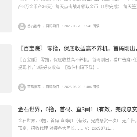
产8万金币产36天）每天点击战斗领取金币（1秒完成） 每天签到
首码推荐
/
首码项目
/
2025-06-20
/
541 阅读
〖百宝赚〗 零撸，保底收益高不养机，首码刚出，
〖百宝赚〗 零撸，保底收益高不养机，首码刚出，​看广告赚+任务
提现 ​推广3级好友收益 ​ ​【微信扫码下载】...
首码推荐
/
首码项目
/
2025-06-20
/
486 阅读
金石世界，0撸，首码、直3间1（有效，完成悬
金石世界，0撸，首码 直3间1（有效，完成悬赏一次） 无广告，无
顶商，招收代理 对接各大团长…… V：zxc987z1...