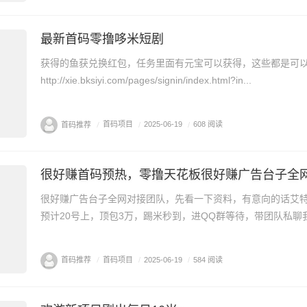
最新首码零撸哆米短剧
获得的鱼获兑换红包，任务里面有元宝可以获得，这些都是可
http://xie.bksiyi.com/pages/signin/index.html?in...
首码推荐
/
首码项目
/
2025-06-19
/
608 阅读
很好赚广告台子全网对接团队，先看一下资料，有意向的话艾特
预计20号上，顶包3万，踢米秒到，进QQ群等待，带团队私聊我
首码推荐
/
首码项目
/
2025-06-19
/
584 阅读