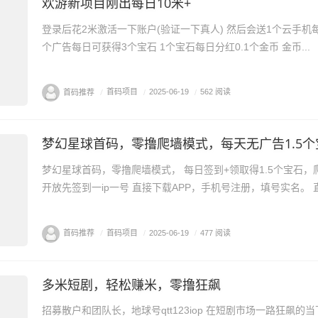
欢游新项目刚出每日10米+
登录后花2米激活一下账户(验证一下真人) 然后会送1个云手机每
个广告每日可获得3个宝石 1个宝石每日分红0.1个金币 金币...
首码推荐
/
首码项目
/
2025-06-19
/
562 阅读
梦幻星球首码，零撸爬墙模式，每天无广告1.5个
梦幻星球首码，零撸爬墙模式， 每日签到+领取得1.5个宝石，
开放先签到一ip一号 直接下载APP，手机号注册，填号实名。 直推
首码推荐
/
首码项目
/
2025-06-19
/
477 阅读
多米短剧，轻松赚米，零撸狂飙
招募散户和团队长，地球号qtt123iop 在短剧市场一路狂飙的