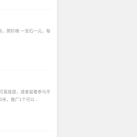
粉，爬阶梯 一宝石一元，每
）
可直接提，或者留着参与平
，推广1个可以...